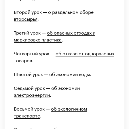
Второй урок —
о раздельном сборе
вторсырья
.
Третий урок —
об опасных отходах и
маркировке пластика
.
Четвертый урок —
об отказе от одноразовых
товаров
.
Шестой урок —
об экономии воды
.
Седьмой урок —
об экономии
электроэнергии
.
Восьмой урок —
об экологичном
транспорте
.
Девятый урок —
о бережном отношении к