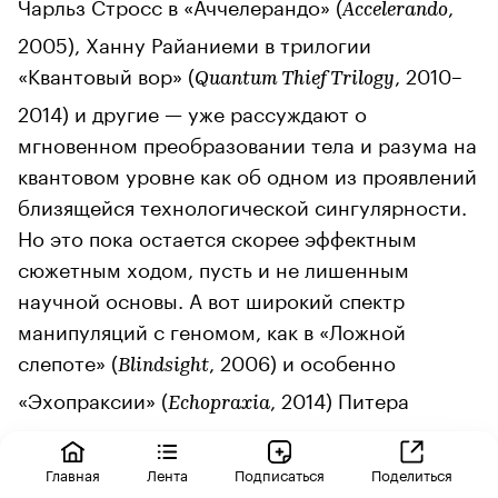
Чарльз Стросс в «Аччелерандо» (
,
Accelerando
2005), Ханну Райаниеми в трилогии
«Квантовый вор» (
, 2010–
Quantum Thief Trilogy
2014) и другие — уже рассуждают о
мгновенном преобразовании тела и разума на
квантовом уровне как об одном из проявлений
близящейся технологической сингулярности.
Но это пока остается скорее эффектным
сюжетным ходом, пусть и не лишенным
научной основы. А вот широкий спектр
манипуляций с геномом, как в «Ложной
слепоте» (
, 2006) и особенно
Blindsight
«Эхопраксии» (
, 2014) Питера
Echopraxia
Уоттса, вероятно, станет доступен на практике
уже в ближайшие десятилетия.
Главная
Лента
Подписаться
Поделиться