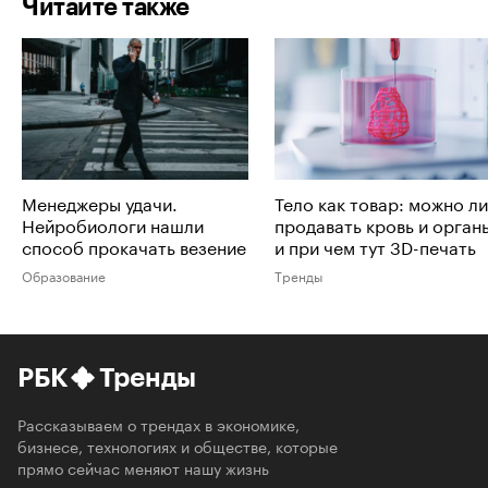
Читайте также
Менеджеры удачи.
Тело как товар: можно ли
Нейробиологи нашли
продавать кровь и орган
способ прокачать везение
и при чем тут 3D-печать
Образование
Тренды
РБК
Тренды
Рассказываем о трендах в экономике,
бизнесе, технологиях и обществе, которые
прямо сейчас меняют нашу жизнь