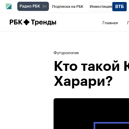
Подписка на РБК
Инвестиции
Школа управления РБК
РБК Образова
РБК
Тренды
Главная
РБК Бизнес-среда
Дискуссионный клу
Конференции СПб
Спецпроекты
П
Футурология
Рынок наличной валюты
Кто такой
Харари?