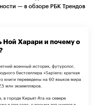
ости — в обзоре РБК Трендов
ь Ной Харари и почему о
?
етний военный историк, футуролог,
одного бестселлера «Sapiens: краткая
го книги переведены на 60 языков мира
,5 млн экземпляров.
, в городе Кирьят-Ата на севере
же в три года, с восьми лет учился в