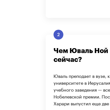
2
Чем Юваль Ной 
сейчас?
Юваль преподает в вузе,
университете в Иерусали
учебного заведения — вс
Нобелевской премии. Пос
Харари выпустил еще две
продаж, хоть и не смогли