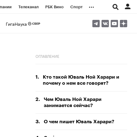
...
пании
Телеканал
РБК Вино
Спорт
ые проекты
Город
Стиль
Крипто
ГигаНаука
Спецпроекты СПб
логии и медиа
Финансы
ОГЛАВЛЕНИЕ
1.
Кто такой Юваль Ной Харари и
почему о нем все говорят?
2.
Чем Юваль Ной Харари
занимается сейчас?
3.
О чем пишет Юваль Харари?