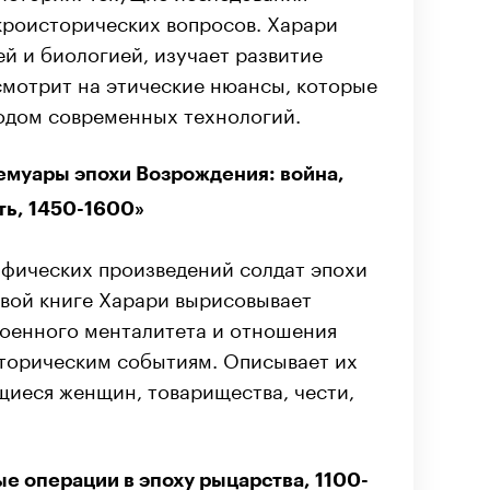
кроисторических вопросов. Харари
й и биологией, изучает развитие
смотрит на этические нюансы, которые
ходом современных технологий.
емуары эпохи Возрождения: война,
ть, 1450-1600»
фических произведений солдат эпохи
рвой книге Харари вырисовывает
военного менталитета и отношения
торическим событиям. Описывает их
щиеся женщин, товарищества, чести,
е операции в эпоху рыцарства, 1100-