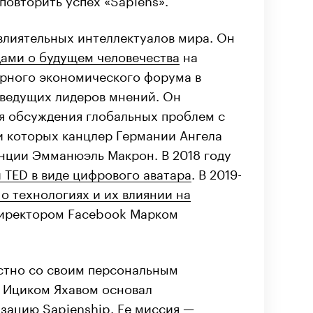
влиятельных интеллектуалов мира. Он
дами о будущем человечества
на
рного экономического форума в
 ведущих лидеров мнений. Он
ля обсуждения глобальных проблем с
ди которых канцлер Германии Ангела
нции Эмманюэль Макрон. В 2018 году
 TED в виде цифрового аватара
. В 2019-
о технологиях и их влиянии на
иректором Facebook Марком
стно со своим персональным
 Ициком Яхавом основал
изацию
Sapienship
. Ее миссия —