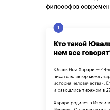
философов современн
1
Кто такой Ювал
нем все говорят
Юваль Ной Харари
— 44-л
писатель, автор междунар
история человечества». Е
и разошлись тиражом в 27
Харари родился в Израиле
Израиля. Он умел читать у