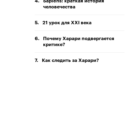
4.
Sapiens: краткая история
человечества
5.
21 урок для XXI века
6.
Почему Харари подвергается
критике?
7.
Как следить за Харари?