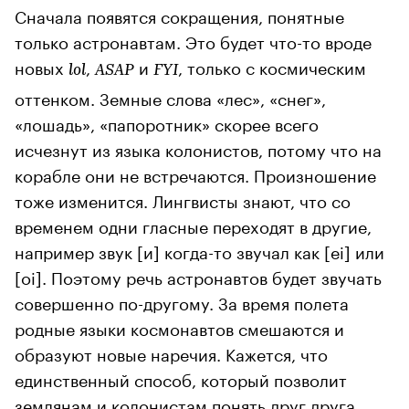
Сначала появятся сокращения, понятные
только астронавтам. Это будет что-то вроде
новых
,
и
, только с космическим
lol
ASAP
FYI
оттенком. Земные слова «лес», «снег»,
«лошадь», «папоротник» скорее всего
исчезнут из языка колонистов, потому что на
корабле они не встречаются. Произношение
тоже изменится. Лингвисты знают, что со
временем одни гласные переходят в другие,
например звук [и] когда-то звучал как [ei] или
[oi]. Поэтому речь астронавтов будет звучать
совершенно по-другому. За время полета
родные языки космонавтов смешаются и
образуют новые наречия. Кажется, что
единственный способ, который позволит
землянам и колонистам понять друг друга