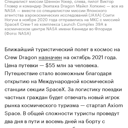
Специалист миссии Шеннон Уокер, слева, пилот Виктор
Гловер и командир Экипажа Dragon Майкл Хопкинс — все из
NASA — вместе со специалистом миссии Японского
агентства аэрокосмических исследований (JAXA) Соити
Ногучи в ноябре 2020 года отправились на МКС с миссией
SpaceX Crew-1 из комплекса Launch Complex 39A в
космическом центре NASA имени Кеннеди во Флориде
(Фото: NASA)
Ближайший туристический полет в космос на
Crew Dragon
назначен
на октябрь 2021 года.
Цена путевки — $55 млн за человека.
Путешествие стало возможным благодаря
открытию на Международной космической
станции секции SpaceX. За логистику поездки
частных граждан будет отвечать новый игрок
рынка космического туризма — стартап Axiom
Space. В общей сложности туристы проведут
два дня в пути и восемь дней на борту с