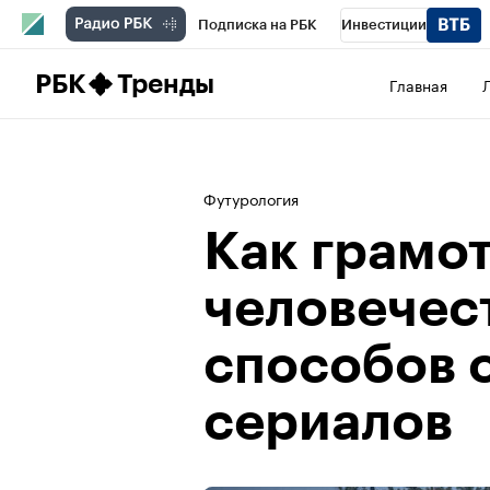
Подписка на РБК
Инвестиции
Школа управления РБК
РБК Образова
РБК
Тренды
Главная
РБК Бизнес-среда
Дискуссионный клу
Конференции СПб
Спецпроекты
П
Футурология
Рынок наличной валюты
Как грамо
человечест
способов 
сериалов