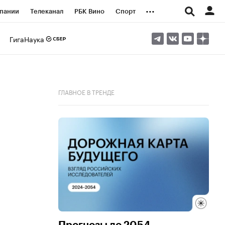
...
пании
Телеканал
РБК Вино
Спорт
ые проекты
Город
Стиль
Крипто
ГигаНаука
Спецпроекты СПб
логии и медиа
Финансы
ГЛАВНОЕ В ТРЕНДЕ