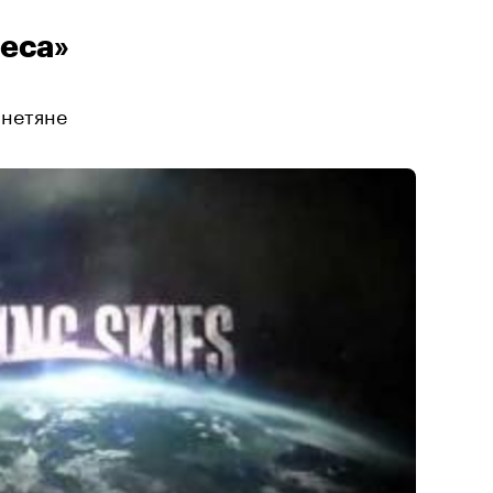
беса»
нетяне