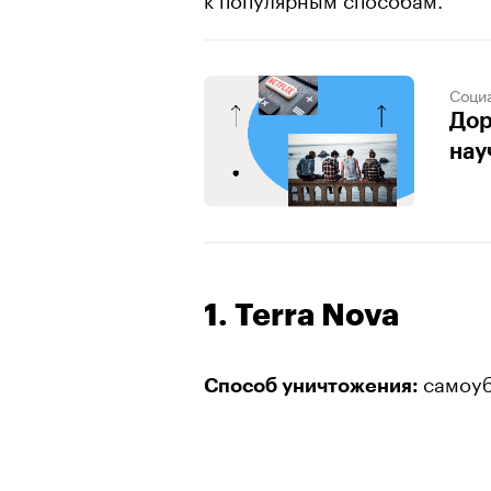
Соци
Дор
нау
1. Terra Nova
самоу
Способ уничтожения: