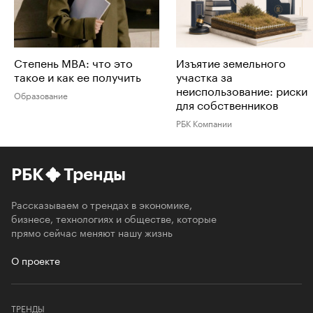
Степень MBA: что это
Изъятие земельного
такое и как ее получить
участка за
неиспользование: риски
Образование
для собственников
РБК Компании
РБК
Тренды
Рассказываем о трендах в экономике,
бизнесе, технологиях и обществе, которые
прямо сейчас меняют нашу жизнь
О проекте
ТРЕНДЫ