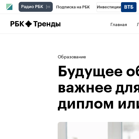
Подписка на РБК
Инвестиции
Школа управления РБК
РБК Образова
РБК
Тренды
Главная
РБК Бизнес-среда
Дискуссионный клу
Конференции СПб
Спецпроекты
П
Образование
Рынок наличной валюты
Будущее о
важнее дл
диплом ил