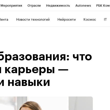
Мероприятия
Отрасли
Недвижимость
Autonews
РБК Ком
ние
РБК Курсы
РБК Life
Тренды
Визионеры
Национальн
Лента
Новости технологий
Нейросети
Космос
IT
б
Исследования
Кредитные рейтинги
Франшизы
Газета
роверка контрагентов
Политика
Экономика
Бизнес
Техно
бразования: что
я карьеры —
и навыки