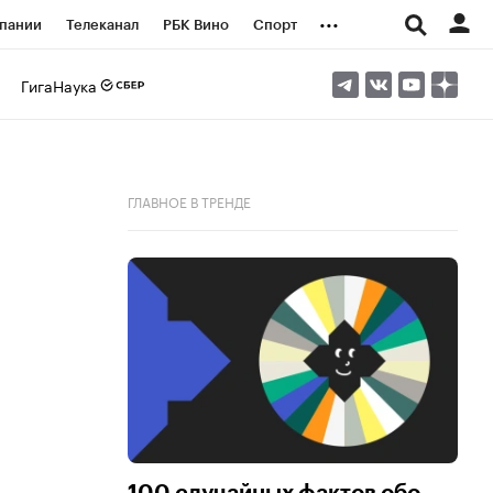
...
пании
Телеканал
РБК Вино
Спорт
ые проекты
Город
Стиль
Крипто
ГигаНаука
Спецпроекты СПб
логии и медиа
Финансы
ГЛАВНОЕ В ТРЕНДЕ