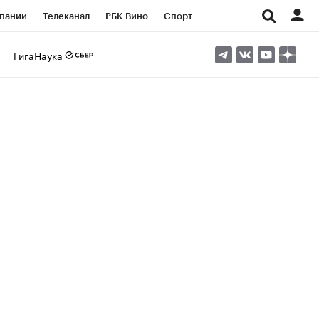
пании
Телеканал
РБК Вино
Спорт
ые проекты
Город
Стиль
Крипто
ГигаНаука
Спецпроекты СПб
Конференции СПб
ансы
Рынок наличной валюты