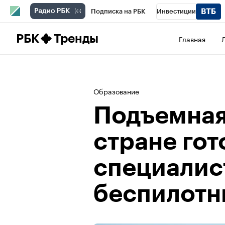
Подписка на РБК
Инвестиции
Школа управления РБК
РБК Образова
РБК
Тренды
Главная
РБК Бизнес-среда
Дискуссионный клу
Спецпроекты
Проверка контрагентов
Образование
Подъемная 
стране гот
специалис
беспилотн