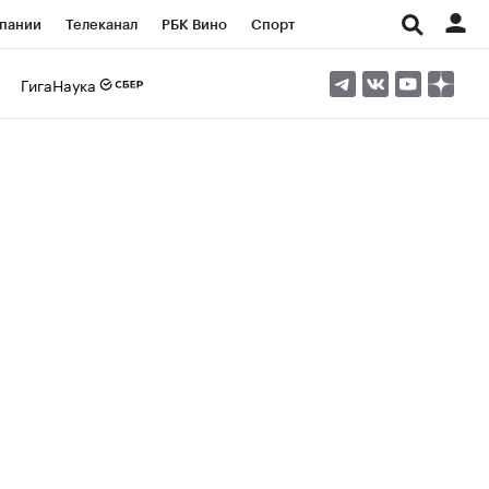
пании
Телеканал
РБК Вино
Спорт
ые проекты
Город
Стиль
Крипто
ГигаНаука
Спецпроекты СПб
Конференции СПб
ансы
Рынок наличной валюты