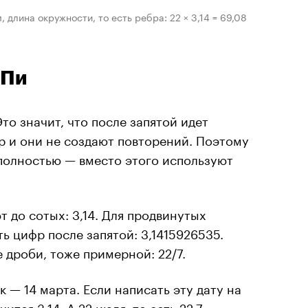
длина окружности, то есть ребра: 22 × 3,14 = 69,08
 Пи
то значит, что после запятой идет
р и они не создают повторений. Поэтому
полностью — вместо этого используют
т до сотых: 3,14. Для продвинутых
ь цифр после запятой: 3,1415926535.
 дроби, тоже примерной: 22/7.
к — 14 марта. Если написать эту дату на
тся 3.14. А 22 июля, то есть 22.7,