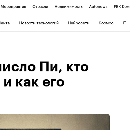
Мероприятия
Отрасли
Недвижимость
Autonews
РБК Ком
ние
РБК Курсы
РБК Life
Тренды
Визионеры
Национальн
Лента
Новости технологий
Нейросети
Космос
IT
б
Исследования
Кредитные рейтинги
Франшизы
Газета
Политика
Экономика
Бизнес
Технологии и медиа
Фин
число Пи, кто
 и как его