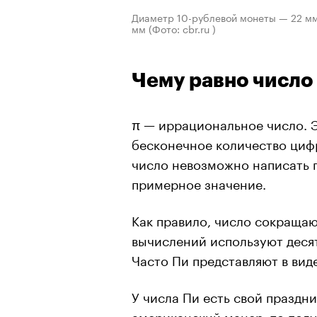
Диаметр 10-рублевой монеты — 22 мм, 
мм
(Фото: cbr.ru )
Чему равно число
π — иррациональное число. Э
бесконечное количество циф
число невозможно написать 
примерное значение.
Как правило, число сокращаю
вычислений используют десят
Часто Пи представляют в виде
У числа Пи есть свой праздни
американский манер, то получи