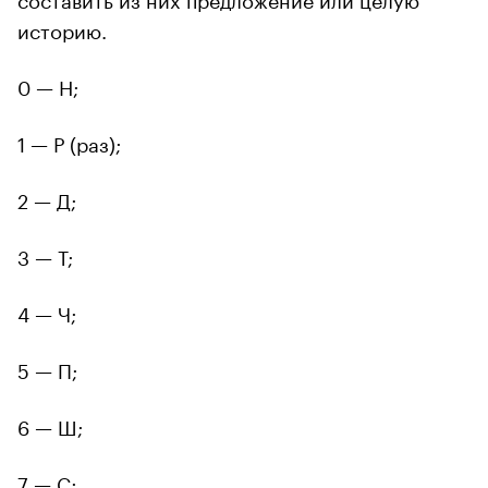
историю.
0 — Н;
1 — Р (раз);
2 — Д;
3 — Т;
4 — Ч;
5 — П;
6 — Ш;
7 — С;