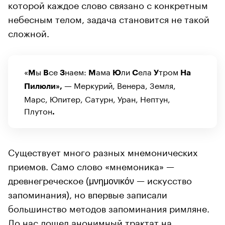
которой каждое слово связано с конкретным
небесным телом, задача становится не такой
сложной.
«
ы
се
наем:
ама
ли
ела
тром
М
В
З
М
Ю
С
У
На
Меркурий, Венера, Земля,
П
илюли», —
Марс, Юпитер, Сатурн, Уран, Нептун,
Плутон
.
Существует много разных мнемонических
приемов. Само слово «мнемоника» —
древнегреческое (μνημονικόν — искусство
запоминания), но впервые записали
большинство методов запоминания римляне.
До нас дошел анонимный трактат на