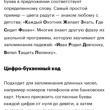
буква в предложении соответствует
определенному слову. Самый простой
пример — цвета радуги — знаком любому с
детства: «
аждый
хотник
елает
нать,
де
К
О
Ж
З
Г
идит
азан». Многие знают другую фразу из
С
Ф
школьной программы, которую заучивают для
запоминания падежей: «
ван
одил
евчонку,
И
Р
Д
елел
ащить
еленку».
В
Т
П
Цифро-буквенный код
Подходит для запоминания длинных чисел,
например номеров телефонов или банковских
карт. Нужно присвоить согласные буквы
каждой цифре от нуля до девяти, а затем
составить из них предложение или целую