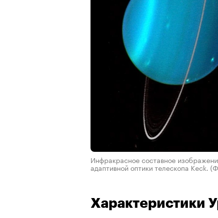
Инфракрасное составное изображение
адаптивной оптики телескопа Keck.
(Ф
Характеристики У