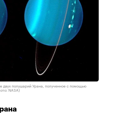
 двух полушарий Урана, полученное с помощью
ото: NASA)
рана