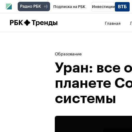
Подписка на РБК
Инвестиции
Школа управления РБК
РБК Образова
РБК
Тренды
Главная
РБК Бизнес-среда
Дискуссионный клу
Конференции СПб
Спецпроекты
П
Образование
Рынок наличной валюты
Уран: все 
планете С
системы