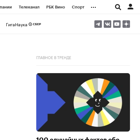
...
пании
Телеканал
РБК Вино
Спорт
ые проекты
Город
Стиль
Крипто
ГигаНаука
Спецпроекты СПб
логии и медиа
Финансы
ГЛАВНОЕ В ТРЕНДЕ