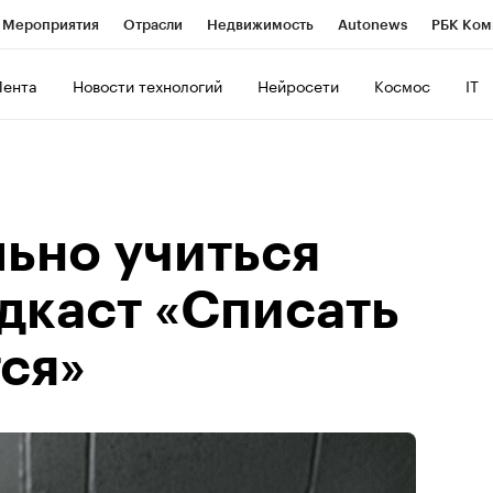
Мероприятия
Отрасли
Недвижимость
Autonews
РБК Ком
ние
РБК Курсы
РБК Life
Тренды
Визионеры
Национальн
Лента
Новости технологий
Нейросети
Космос
IT
б
Исследования
Кредитные рейтинги
Франшизы
Газета
Политика
Экономика
Бизнес
Технологии и медиа
Фин
льно учиться
дкаст «Списать
ся»