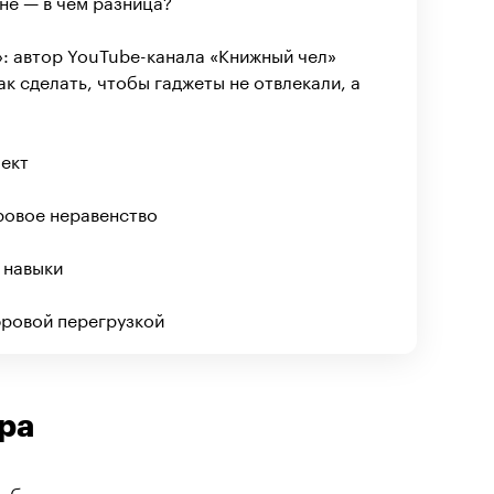
не — в чем разница?
: автор YouTube-канала «Книжный чел»
ак сделать, чтобы гаджеты не отвлекали, а
лект
ровое неравенство
 навыки
фровой перегрузкой
ра
общения в том, что люди переносят