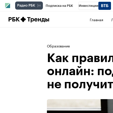
Подписка на РБК
Инвестиции
Школа управления РБК
РБК Образова
РБК
Тренды
Главная
РБК Бизнес-среда
Дискуссионный клу
Спецпроекты
Проверка контрагентов
Образование
Как прави
онлайн: по
не получит