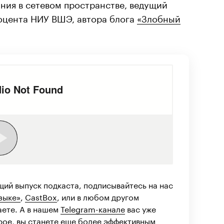
ния в сетевом пространстве, ведущий
оцента НИУ ВШЭ, автора блога
«Злобный
ий выпуск подкаста, подписывайтесь на нас
зыке»
,
CastBox
, или в любом другом
аете. А в нашем
Telegram-канале
вас уже
рое, вы станете еще более эффективным