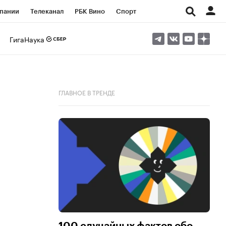
пании
Телеканал
РБК Вино
Спорт
ые проекты
Город
Стиль
Крипто
ГигаНаука
Спецпроекты СПб
Конференции СПб
ансы
Рынок наличной валюты
ГЛАВНОЕ В ТРЕНДЕ