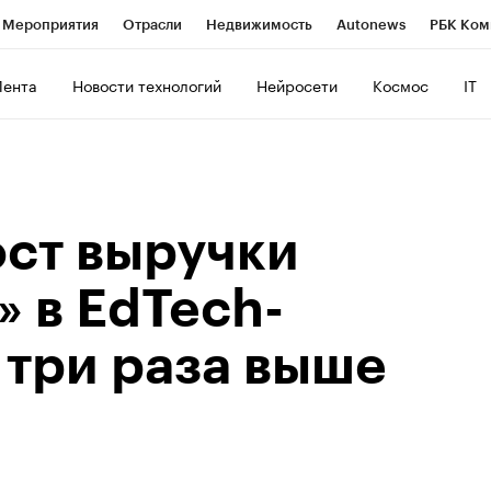
Мероприятия
Отрасли
Недвижимость
Autonews
РБК Ком
ние
РБК Курсы
РБК Life
Тренды
Визионеры
Национальн
Лента
Новости технологий
Нейросети
Космос
IT
б
Исследования
Кредитные рейтинги
Франшизы
Газета
роверка контрагентов
Политика
Экономика
Бизнес
Техно
ост выручки
 в EdTech-
 три раза выше