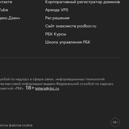
нтакте
Корпоративный регистратор доменов
Tube
Аренда VPS
декс.Дзен»
Рег.решения
Сайт знакомств podbor.ru
РБК Курсы
Школа управления РБК
ужбой по надзору в сфере связи, информационных технологий
ства массовой информации выдано Федеральной службой по надзору
ометкой «РБК».
letters@rbc.ru
18+
отки файлов cookie