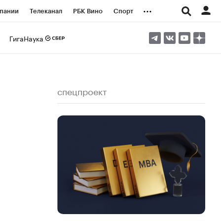
...
пании
Телеканал
РБК Вино
Спорт
ые проекты
Город
Стиль
Крипто
ГигаНаука
Спецпроекты СПб
логии и медиа
Финансы
спецпроект