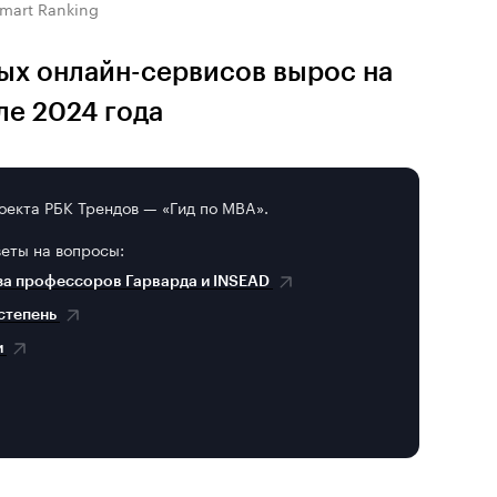
mart Ranking
ых онлайн-сервисов вырос на
ле 2024 года
оекта РБК Трендов — «Гид по MBA».
веты на вопросы:
за профессоров Гарварда и INSEAD
 степень
и