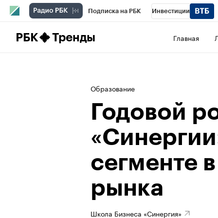
Подписка на РБК
Инвестиции
Школа управления РБК
РБК Образова
РБК
Тренды
Главная
РБК Бизнес-среда
Дискуссионный клу
Конференции СПб
Спецпроекты
П
Образование
Рынок наличной валюты
Годовой р
«Синергии»
сегменте в
рынка
Школа Бизнеса «Синергия»