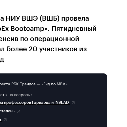
а НИУ ВШЭ (ВШБ) провела
OpEx Bootcamp». Пятидневный
енсив по операционной
л более 20 участников из
нд
оекта РБК Трендов — «Гид по MBA».
веты на вопросы:
за профессоров Гарварда и INSEAD
 степень
и