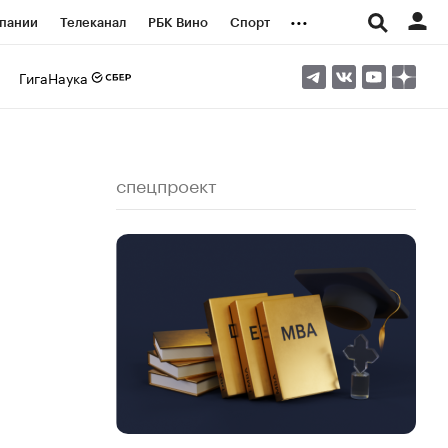
...
пании
Телеканал
РБК Вино
Спорт
ые проекты
Город
Стиль
Крипто
ГигаНаука
Спецпроекты СПб
логии и медиа
Финансы
спецпроект