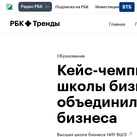
Подписка на РБК
Инвестиции
Школа управления РБК
РБК Образова
РБК
Тренды
Главная
РБК Бизнес-среда
Дискуссионный клу
Конференции СПб
Спецпроекты
П
Образование
Рынок наличной валюты
Кейс-чемп
школы би
объединил
бизнеса
Высшая школа бизнеса НИУ ВШЭ