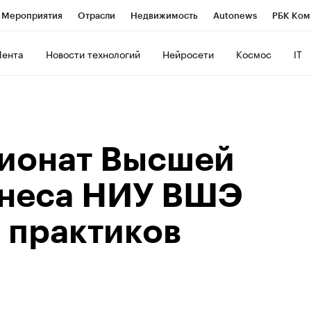
Мероприятия
Отрасли
Недвижимость
Autonews
РБК Ком
ние
РБК Курсы
РБК Life
Тренды
Визионеры
Национальн
Лента
Новости технологий
Нейросети
Космос
IT
б
Исследования
Кредитные рейтинги
Франшизы
Газета
роверка контрагентов
Политика
Экономика
Бизнес
Техно
ионат Высшей
знеса НИУ ВШЭ
 практиков