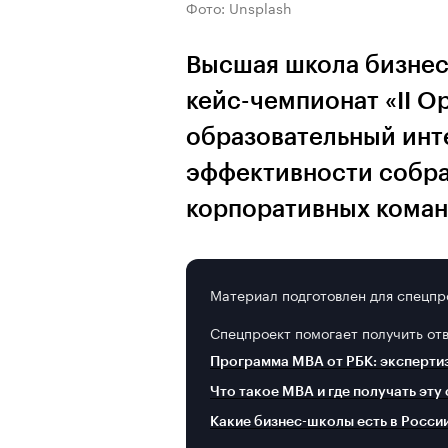
Фото: Unsplash
Высшая школа бизнес
кейс-чемпионат «II 
образовательный инт
эффективности собра
корпоративных кома
Материал подготовлен для спецпр
Спецпроект помогает получить от
Программа MBA от РБК: эксперти
Что такое MBA и где получать эту
Какие бизнес-школы есть в Росси