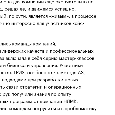
и она для компании еще окончательно не
, решая ее, и движемся успешно.
ый, по сути, является «живым», в процессе
енно интересно для участников кейс-
ались команды компаний,
и лидерских качеств и профессиональных
а включала в себя серию мастер-классов
сти бизнеса и управления. Участники
ентах ТРИЗ, особенностях метода А3,
 подходами при разработки новых
ть связи стратегии и операционных
х рук получили знания по опыту
ных программ от компании НЛМК.
лил командам погрузиться в проблематику
рументы, с помощью которых удалось