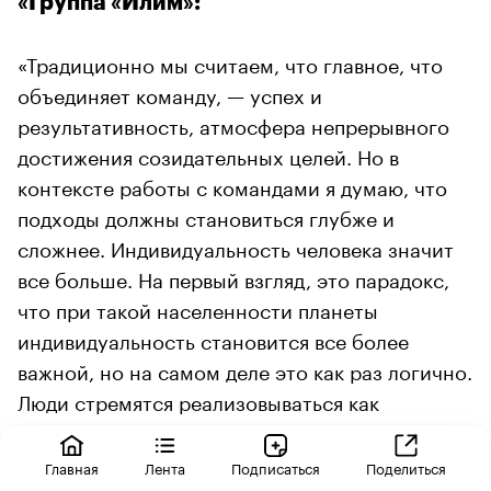
«Группа «Илим»:
«Традиционно мы считаем, что главное, что
объединяет команду, — успех и
результативность, атмосфера непрерывного
достижения созидательных целей. Но в
контексте работы с командами я думаю, что
подходы должны становиться глубже и
сложнее. Индивидуальность человека значит
все больше. На первый взгляд, это парадокс,
что при такой населенности планеты
индивидуальность становится все более
важной, но на самом деле это как раз логично.
Люди стремятся реализовываться как
личности, а не быть винтиками. Коллективный
успех становится возможен как сумма
Главная
Лента
Подписаться
Поделиться