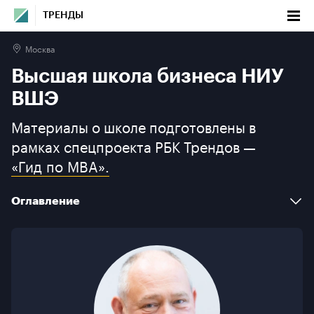
ТРЕНДЫ
Москва
Высшая школа бизнеса НИУ ВШЭ
Высшая школа бизнеса НИУ
Оглавление
ВШЭ
Материалы о школе подготовлены в
Факты
рамках спецпроекта РБК Трендов —
«Гид по MBA».
Новости и мероприятия
Программы бизнес-образования
Оглавление
О школе
Факты
Галерея
Новости и мероприятия
Контакты
Программы бизнес-образования