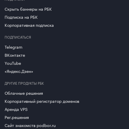
В ВШБ работают две студии видеозаписи и вебинаров на
базе технологии Jalinga, разработанной российскими
Скрыть баннеры на РБК
специалистами для дистанционного образования. А также 7
Подписка на РБК
аудиторий для гибридного формата обучения.
Корпоративная подписка
ПОДПИСАТЬСЯ
Telegram
ВКонтакте
YouTube
«Яндекс.Дзен»
ДРУГИЕ ПРОДУКТЫ РБК
Облачные решения
Корпоративный регистратор доменов
Аренда VPS
Рег.решения
Сайт знакомств podbor.ru