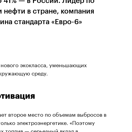
 41% — в России. Лидер по
 нефти в стране, компания
ина стандарта «Евро-6»
 нового экокласса, уменьшающих
окружающую среду.
отивация
ает второе место по объемам выбросов в
только электроэнергетике. «Поэтому
х топлив — серьезный вклад в