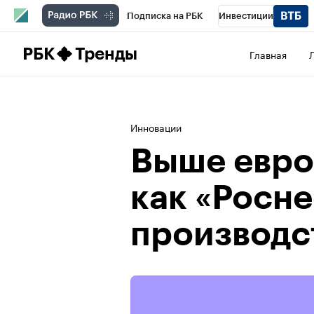
Подписка на РБК
Инвестиции
Школа управления РБК
РБК Образова
РБК
Тренды
Главная
РБК Бизнес-среда
Дискуссионный клу
Конференции СПб
Спецпроекты
П
Инновации
Рынок наличной валюты
Выше евро
как «Росне
производс