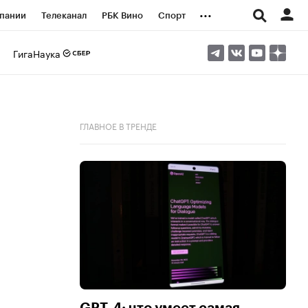
...
пании
Телеканал
РБК Вино
Спорт
ые проекты
Город
Стиль
Крипто
ГигаНаука
Спецпроекты СПб
логии и медиа
Финансы
ГЛАВНОЕ В ТРЕНДЕ