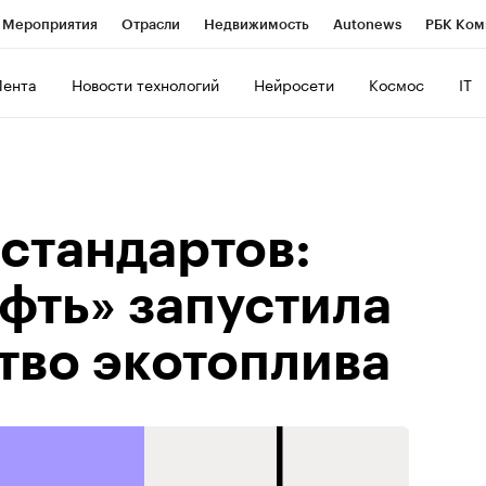
Мероприятия
Отрасли
Недвижимость
Autonews
РБК Ком
ние
РБК Курсы
РБК Life
Тренды
Визионеры
Национальн
Лента
Новости технологий
Нейросети
Космос
IT
б
Исследования
Кредитные рейтинги
Франшизы
Газета
роверка контрагентов
Политика
Экономика
Бизнес
Техно
стандартов:
фть» запустила
тво экотоплива