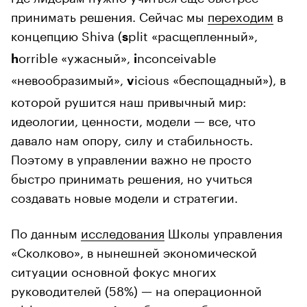
принимать решения. Сейчас мы
переходим
в
концепцию Shiva (
plit «расщепленный»,
s
orrible «ужасный»,
nconceivable
h
i
«невообразимый»,
icious «беспощадный»), в
v
которой рушится наш привычный мир:
идеологии, ценности, модели — все, что
давало нам опору, силу и стабильность.
Поэтому в управлении важно не просто
быстро принимать решения, но учиться
создавать новые модели и стратегии.
По данным
исследования
Школы управления
«Сколково», в нынешней экономической
ситуации основной фокус многих
руководителей (58%) — на операционной