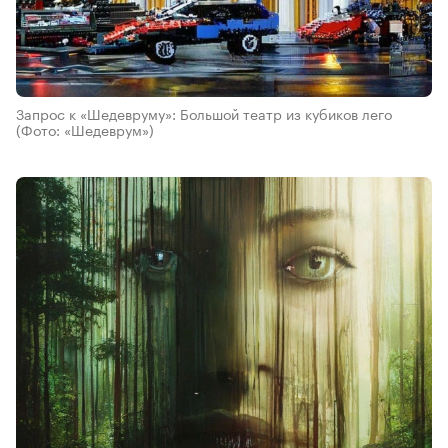
Запрос к «Шедевруму»: Большой театр из кубиков лего
(Фото: «Шедеврум»)