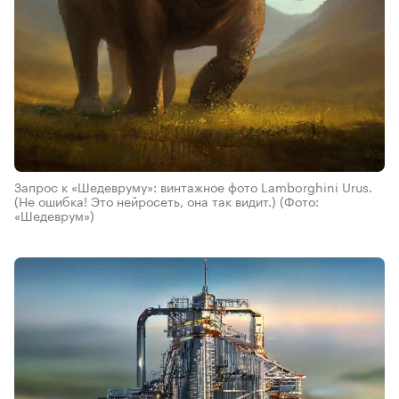
Запрос к «Шедевруму»: винтажное фото Lamborghini Urus.
(Не ошибка! Это нейросеть, она так видит.)
(Фото:
«Шедеврум»)