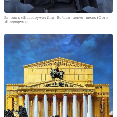
Запрос к «Шедевруму»: Дарт Вейдер танцует диско
(Фото:
«Шедеврум»)