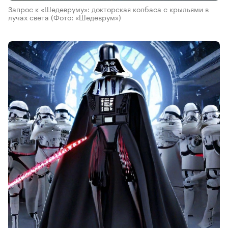
Запрос к «Шедевруму»: докторская колбаса с крыльями в
лучах света
(Фото: «Шедеврум»)