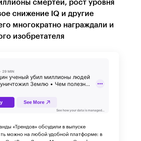
иллионы смертей, рост уровня
ое снижение IQ и другие
его многократно награждали и
ого изобретателя
анды «Трендов» обсудили в выпуске
ть можно на любой удобной платформе: в
s
,
CastBox
,
«Яндекс.Музыке»
,
Google