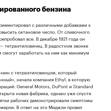
ированного бензина
ериментировал с различными добавками к
овысить октановое число. От сливочного
епробовал все. В декабре 1921 года он
— тетраэтилсвинец. В радостном звонке
ни смогут заработать на нем как минимум
нзин с тетраэтилсвинцом, который
нный», начала компания Ethyl, в которую
раций: General Motors, DuPont и Standard
открыта новая фабрика, однако уже спустя
есятки рабочих демонстрировали симптомы
умерли. В ответ на это Миджли провел