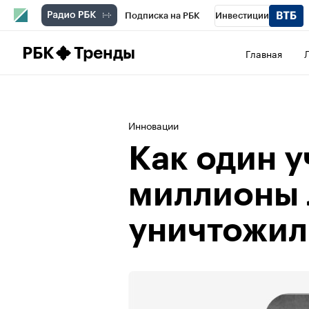
Подписка на РБК
Инвестиции
Школа управления РБК
РБК Образова
РБК
Тренды
Главная
РБК Бизнес-среда
Дискуссионный клу
Спецпроекты
Проверка контрагентов
Инновации
Как один 
миллионы 
уничтожил