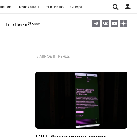
пании
Телеканал
РБК Вино
Спорт
ые проекты
Город
Стиль
Крипто
ГигаНаука
Спецпроекты СПб
Конференции СПб
ансы
Рынок наличной валюты
ГЛАВНОЕ В ТРЕНДЕ