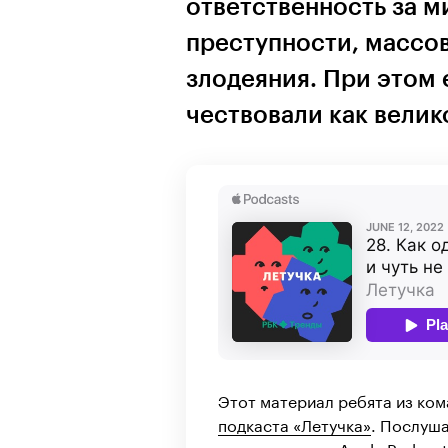
ответственность за м
преступности, массов
злодеяния. При этом 
чествовали как велик
Этот материал ребята из ком
подкаста «Летучка»
. Послуша
плеере выше, в
Apple Podcast