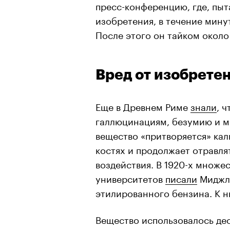
пресс-конференцию, где, пыт
изобретения, в течение мину
После этого он тайком около
Вред от изобрете
Еще в Древнем Риме
знали
, 
галлюцинациям, безумию и мо
вещество «притворяется» каль
костях и продолжает отравля
воздействия. В 1920-х множе
университетов
писали
Миджли
этилированного бензина. К н
Вещество использовалось дес