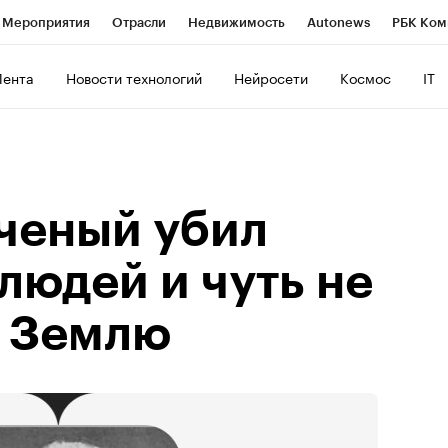
Мероприятия
Отрасли
Недвижимость
Autonews
РБК Ком
ние
РБК Курсы
РБК Life
Тренды
Визионеры
Национальн
Лента
Новости технологий
Нейросети
Космос
IT
б
Исследования
Кредитные рейтинги
Франшизы
Газета
Политика
Экономика
Бизнес
Технологии и медиа
Фин
ученый убил
людей и чуть не
 Землю