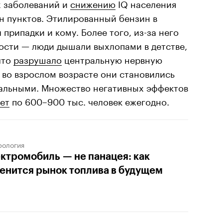
х заболеваний и
снижению
IQ населения
н пунктов. Этилированный бензин в
припадки и кому. Более того, из-за него
ости — люди дышали выхлопами в детстве,
что
разрушало
центральную нервную
о во взрослом возрасте они становились
альными. Множество негативных эффектов
ет
по 600–900 тыс. человек ежегодно.
рология
ктромобиль — не панацея: как
енится рынок топлива в будущем