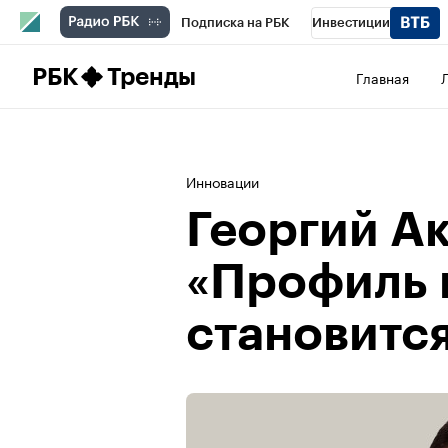
Подписка на РБК
Инвестиции
Школа управления РБК
РБК Образова
РБК
Тренды
Главная
РБК Бизнес-среда
Дискуссионный клу
Конференции СПб
Спецпроекты
П
Инновации
Рынок наличной валюты
Георгий А
«Профиль 
становитс