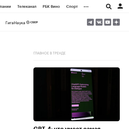
...
пании
Телеканал
РБК Вино
Спорт
ые проекты
Город
Стиль
Крипто
ГигаНаука
Спецпроекты СПб
логии и медиа
Финансы
ГЛАВНОЕ В ТРЕНДЕ