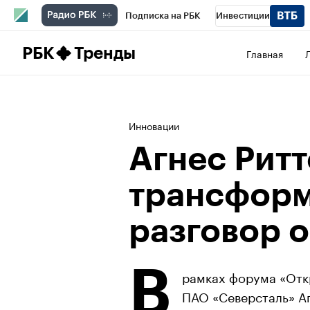
Подписка на РБК
Инвестиции
Школа управления РБК
РБК Образова
РБК
Тренды
Главная
РБК Бизнес-среда
Дискуссионный клу
Конференции СПб
Спецпроекты
П
Инновации
Рынок наличной валюты
Агнес Рит
трансформ
разговор о
В
рамках форума «Отк
ПАО «Северсталь» Аг