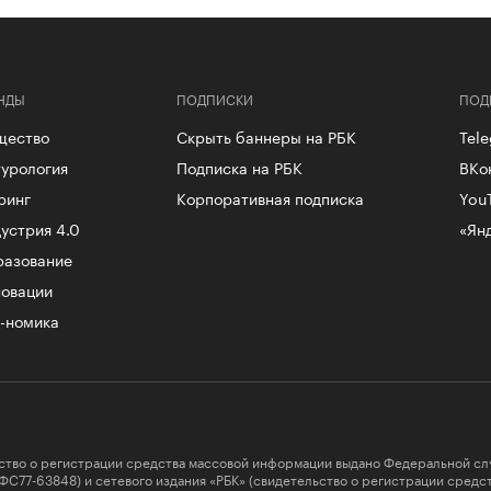
НДЫ
ПОДПИСКИ
ПОД
щество
Скрыть баннеры на РБК
Tel
урология
Подписка на РБК
ВКо
ринг
Корпоративная подписка
You
устрия 4.0
«Ян
разование
овации
-номика
ство о регистрации средства массовой информации выдано Федеральной сл
ФС77-63848) и сетевого издания «РБК» (свидетельство о регистрации сред