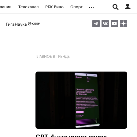
...
пании
Телеканал
РБК Вино
Спорт
ые проекты
Город
Стиль
Крипто
ГигаНаука
Спецпроекты СПб
логии и медиа
Финансы
ГЛАВНОЕ В ТРЕНДЕ