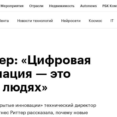
Мероприятия
Отрасли
Недвижимость
Autonews
РБК Ком
ние
РБК Курсы
РБК Life
Тренды
Визионеры
Национальн
Лента
Новости технологий
Нейросети
Космос
IT
б
Исследования
Кредитные рейтинги
Франшизы
Газета
роверка контрагентов
Политика
Экономика
Бизнес
Техно
тер: «Цифровая
ация — это
 людях»
рытые инновации» технический директор
нес Риттер рассказала, почему новые