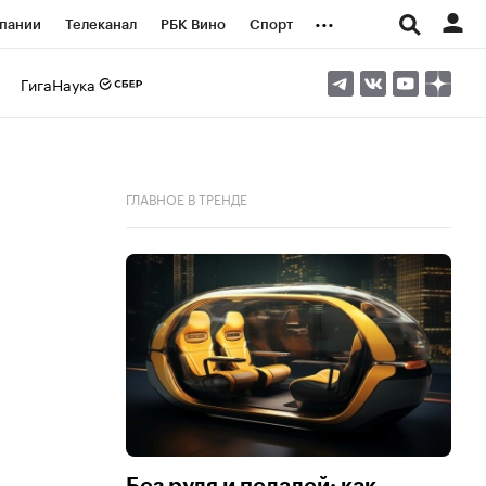
...
пании
Телеканал
РБК Вино
Спорт
ые проекты
Город
Стиль
Крипто
ГигаНаука
Спецпроекты СПб
логии и медиа
Финансы
ГЛАВНОЕ В ТРЕНДЕ