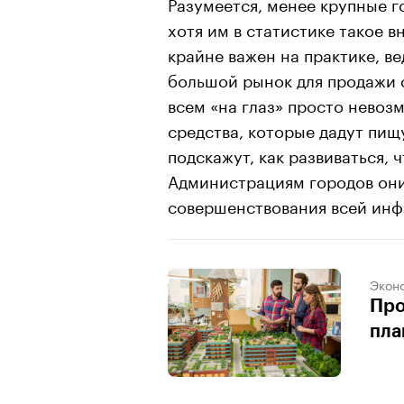
Разумеется, менее крупные г
хотя им в статистике такое в
крайне важен на практике, в
большой рынок для продажи с
всем «на глаз» просто нево
средства, которые дадут пищ
подскажут, как развиваться, ч
Администрациям городов они
совершенствования всей инф
Экон
Про
пла