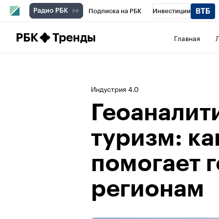
Подписка на РБК
Инвестиции
Школа управления РБК
РБК Образова
РБК
Тренды
Главная
РБК Бизнес-среда
Дискуссионный клу
Конференции СПб
Спецпроекты
П
Индустрия 4.0
Рынок наличной валюты
Геоаналит
туризм: ка
помогает 
регионам