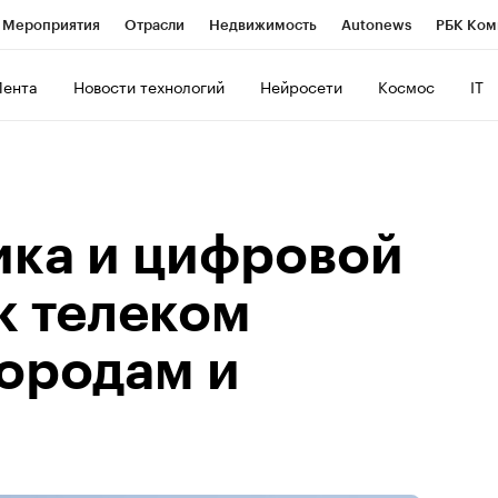
Мероприятия
Отрасли
Недвижимость
Autonews
РБК Ком
ние
РБК Курсы
РБК Life
Тренды
Визионеры
Национальн
Лента
Новости технологий
Нейросети
Космос
IT
б
Исследования
Кредитные рейтинги
Франшизы
Газета
роверка контрагентов
Политика
Экономика
Бизнес
Техно
ика и цифровой
к телеком
городам и