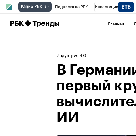
Подписка на РБК
Инвестиции
Школа управления РБК
РБК Образова
РБК
Тренды
Главная
РБК Бизнес-среда
Дискуссионный клу
Конференции СПб
Спецпроекты
П
Индустрия 4.0
Рынок наличной валюты
В Германи
первый кр
вычислите
ИИ