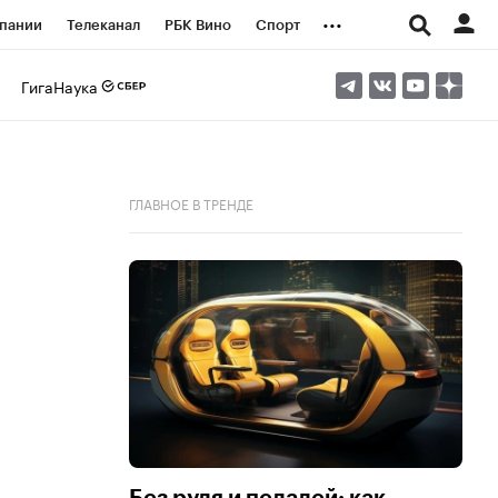
...
пании
Телеканал
РБК Вино
Спорт
ые проекты
Город
Стиль
Крипто
ГигаНаука
Спецпроекты СПб
логии и медиа
Финансы
ГЛАВНОЕ В ТРЕНДЕ