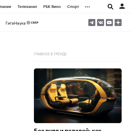
...
пании
Телеканал
РБК Вино
Спорт
ые проекты
Город
Стиль
Крипто
ГигаНаука
Спецпроекты СПб
логии и медиа
Финансы
ГЛАВНОЕ В ТРЕНДЕ