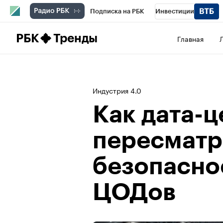
Подписка на РБК
Инвестиции
Школа управления РБК
РБК Образова
РБК
Тренды
Главная
РБК Бизнес-среда
Дискуссионный клу
Конференции СПб
Спецпроекты
П
Индустрия 4.0
Рынок наличной валюты
Как дата-
пересматр
безопасно
ЦОДов