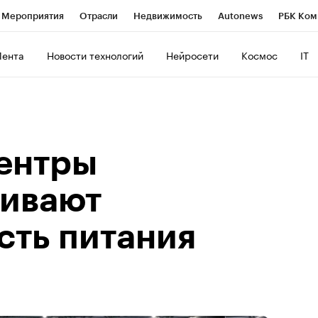
Мероприятия
Отрасли
Недвижимость
Autonews
РБК Ком
ние
РБК Курсы
РБК Life
Тренды
Визионеры
Национальн
Лента
Новости технологий
Нейросети
Космос
IT
б
Исследования
Кредитные рейтинги
Франшизы
Газета
роверка контрагентов
Политика
Экономика
Бизнес
Техно
центры
ивают
сть питания