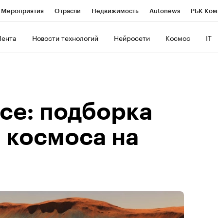
Мероприятия
Отрасли
Недвижимость
Autonews
РБК Ком
ние
РБК Курсы
РБК Life
Тренды
Визионеры
Национальн
Лента
Новости технологий
Нейросети
Космос
IT
б
Исследования
Кредитные рейтинги
Франшизы
Газета
роверка контрагентов
Политика
Экономика
Бизнес
Техно
се: подборка
 космоса на