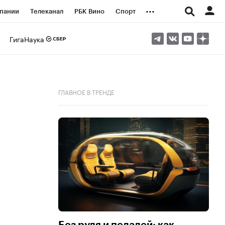
...
пании
Телеканал
РБК Вино
Спорт
ые проекты
Город
Стиль
Крипто
ГигаНаука
Спецпроекты СПб
логии и медиа
Финансы
ГЛАВНОЕ В ТРЕНДЕ