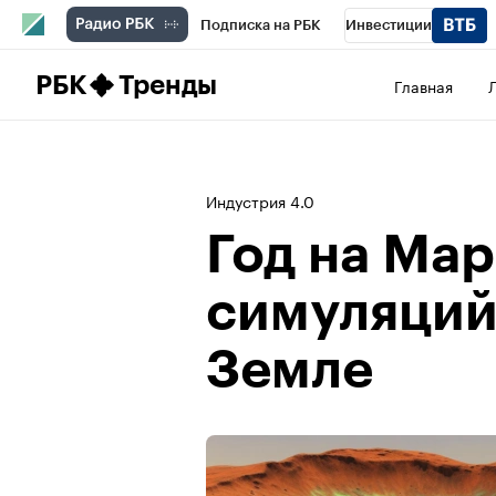
Подписка на РБК
Инвестиции
Школа управления РБК
РБК Образова
РБК
Тренды
Главная
РБК Бизнес-среда
Дискуссионный клу
Конференции СПб
Спецпроекты
П
Индустрия 4.0
Рынок наличной валюты
Год на Мар
симуляций
Земле