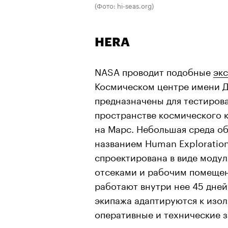
(Фото: hi-seas.org)
HERA
NASA проводит подобные
эк
Космическом центре имени Д
предназначены для тестиров
пространстве космического к
на Марс. Небольшая среда об
названием Human Exploration
спроектирована в виде модул
отсеками и рабочим помещен
работают внутри нее 45 дней
экипажа адаптируются к изол
оперативные и технические з
связи с внешним миром, про