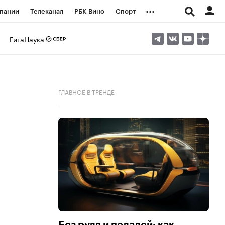
...
пании
Телеканал
РБК Вино
Спорт
ые проекты
Город
Стиль
Крипто
ГигаНаука
Спецпроекты СПб
логии и медиа
Финансы
ГЛАВНОЕ В ТРЕНДЕ