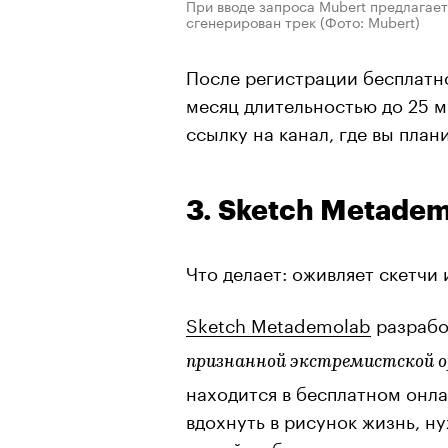
При вводе запроса Mubert предлагает
сгенерирован трек
(Фото: Mubert)
После регистрации бесплатно
месяц длительностью до 25 м
ссылку на канал, где вы план
3. Sketch Metade
Что делает: оживляет скетчи 
Sketch Metademolab
разработ
признанной экстремистской о
находится в бесплатном онл
вдохнуть в рисунок жизнь, н
на сайт, обвести границы пе