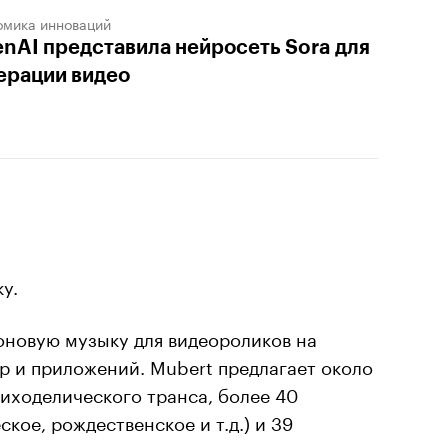
омика инноваций
nAI представила нейросеть Sora для
ерации видео
у.
новую музыку для видеороликов на
гр и приложений. Mubert предлагает около
сиходелического транса, более 40
кое, рождественское и т.д.) и 39