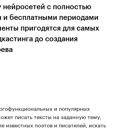
 нейросетей с полностью
м и бесплатными периодами
менты пригодятся для самых
дкастинга до создания
рева
огофункциональных и популярных
может писать тексты на заданную тему,
ле известных поэтов и писателей, искать
рогнозы, генерировать ответы на вопросы