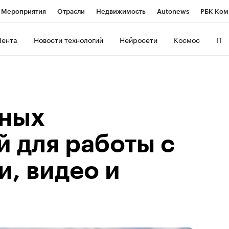
Мероприятия
Отрасли
Недвижимость
Autonews
РБК Ком
ние
РБК Курсы
РБК Life
Тренды
Визионеры
Национальн
Лента
Новости технологий
Нейросети
Космос
IT
б
Исследования
Кредитные рейтинги
Франшизы
Газета
роверка контрагентов
Политика
Экономика
Бизнес
Техно
тных
й для работы с
, видео и