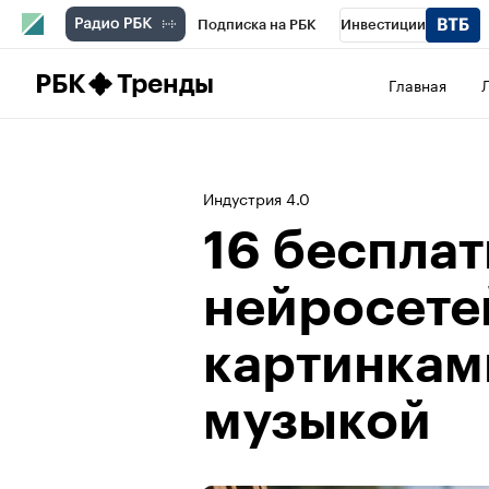
Подписка на РБК
Инвестиции
Школа управления РБК
РБК Образова
РБК
Тренды
Главная
РБК Бизнес-среда
Дискуссионный клу
Конференции СПб
Спецпроекты
П
Индустрия 4.0
Рынок наличной валюты
16 беспла
нейросете
картинками
музыкой