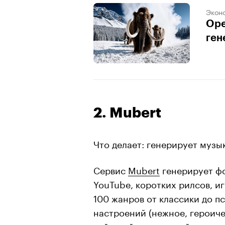
Экон
Ope
ген
2. Mubert
Что делает: генерирует музык
Сервис
Mubert
генерирует фо
YouTube, коротких рилсов, и
100 жанров от классики до п
настроений (нежное, героичес