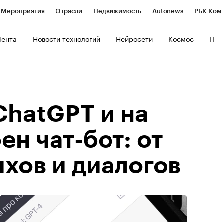
Мероприятия
Отрасли
Недвижимость
Autonews
РБК Ком
ние
РБК Курсы
РБК Life
Тренды
Визионеры
Национальн
Лента
Новости технологий
Нейросети
Космос
IT
б
Исследования
Кредитные рейтинги
Франшизы
Газета
роверка контрагентов
Политика
Экономика
Бизнес
Техно
ChatGPT и на
ен чат-бот: от
ихов и диалогов