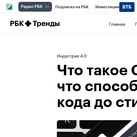
Подписка на РБК
Инвестиции
Школа управления РБК
РБК Образова
РБК
Тренды
Главная
РБК Бизнес-среда
Дискуссионный клу
Конференции СПб
Спецпроекты
П
Индустрия 4.0
Рынок наличной валюты
Что такое 
что способ
кода до ст