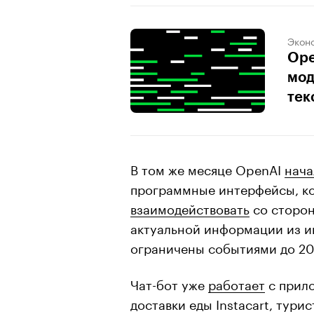
Экон
Ope
мод
тек
В том же месяце OpenAI
нача
программные интерфейсы, ко
взаимодействовать
со сторон
актуальной информации из и
ограничены событиями до 202
Чат-бот уже
работает
с прил
доставки еды Instacart, тур