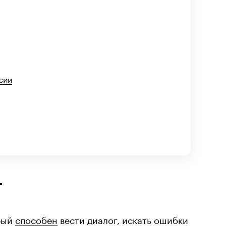
сии
T
орый
способен
вести диалог, искать ошибки