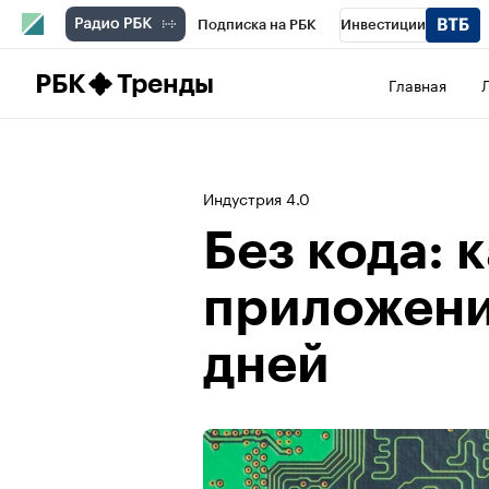
Подписка на РБК
Инвестиции
Школа управления РБК
РБК Образова
РБК
Тренды
Главная
РБК Бизнес-среда
Дискуссионный клу
Спецпроекты
Проверка контрагентов
Индустрия 4.0
Без кода: 
приложени
дней