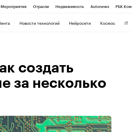
Мероприятия
Отрасли
Недвижимость
Autonews
РБК Ком
ние
РБК Курсы
РБК Life
Тренды
Визионеры
Национальн
Лента
Новости технологий
Нейросети
Космос
IT
б
Исследования
Кредитные рейтинги
Франшизы
Газета
Политика
Экономика
Бизнес
Технологии и медиа
Фин
как создать
е за несколько