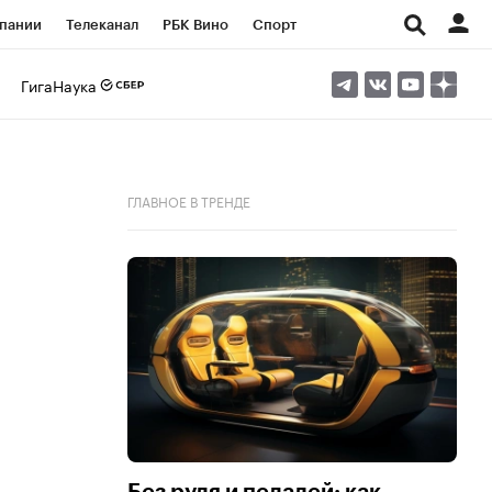
пании
Телеканал
РБК Вино
Спорт
ые проекты
Город
Стиль
Крипто
ГигаНаука
Спецпроекты СПб
Конференции СПб
ансы
Рынок наличной валюты
ГЛАВНОЕ В ТРЕНДЕ