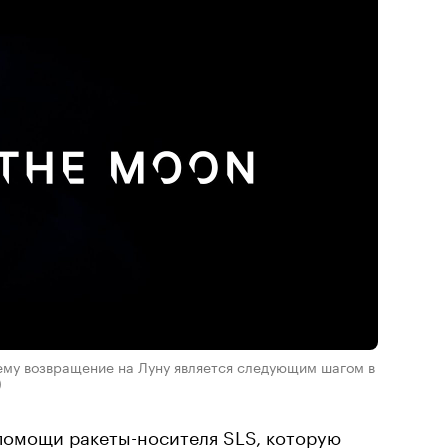
му возвращение на Луну является следующим шагом в
)
 помощи ракеты-носителя SLS, которую