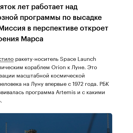
яток лет работает над
зной программы по высадке
 Миссия в перспективе откроет
оения Марса
стило
ракету-носитель Space Launch
мическим кораблем Orion к Луне. Это
изации масштабной космической
ловека на Луну впервые с 1972 года. РБК
звивалась программа Artemis и с какими
.