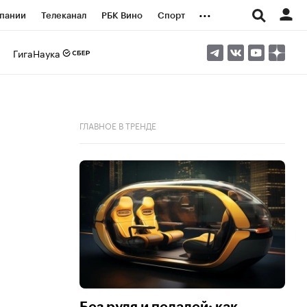
...
пании
Телеканал
РБК Вино
Спорт
ые проекты
Город
Стиль
Крипто
ГигаНаука
Спецпроекты СПб
логии и медиа
Финансы
ГЛАВНОЕ В ТРЕНДЕ