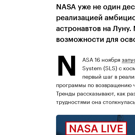
NASA уже не один дес
реализацией амбицио
астронавтов на Луну.
возможности для осв
N
ASA 16 ноября
запу
System (SLS) с кос
первый шаг в реал
программы по возвращению че
Тренды рассказывают, как ра
трудностями она столкнулась