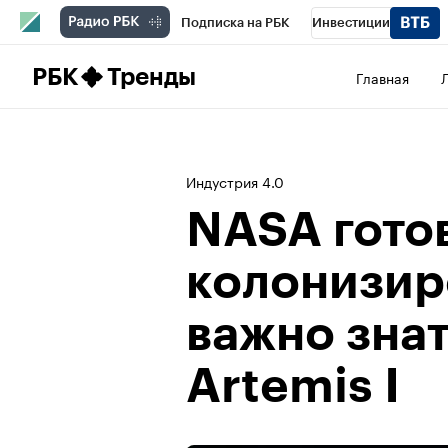
Подписка на РБК
Инвестиции
Школа управления РБК
РБК Образова
РБК
Тренды
Главная
РБК Бизнес-среда
Дискуссионный клу
Конференции СПб
Спецпроекты
П
Индустрия 4.0
Рынок наличной валюты
NASA гото
колонизиро
важно знат
Artemis I