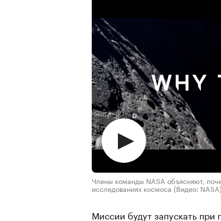
Члены команды NASA объясняют, поче
исследованиях космоса
(Видео: NASA
Миссии будут запускать при