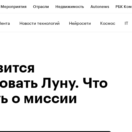
Мероприятия
Отрасли
Недвижимость
Autonews
РБК Ком
ние
РБК Курсы
РБК Life
Тренды
Визионеры
Национальн
Лента
Новости технологий
Нейросети
Космос
IT
б
Исследования
Кредитные рейтинги
Франшизы
Газета
роверка контрагентов
Политика
Экономика
Бизнес
Техно
вится
вать Луну. Что
ь о миссии