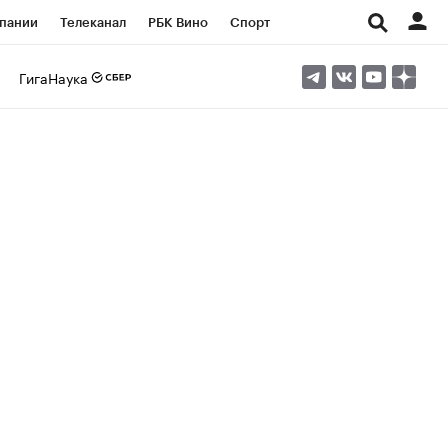
пании
Телеканал
РБК Вино
Спорт
ые проекты
Город
Стиль
Крипто
ГигаНаука
Спецпроекты СПб
Конференции СПб
ансы
Рынок наличной валюты