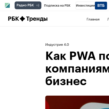
Подписка на РБК
Инвестиции
Школа управления РБК
РБК Образова
РБК
Тренды
Главная
РБК Бизнес-среда
Дискуссионный клу
Спецпроекты
Проверка контрагентов
Индустрия 4.0
Как PWA п
компаниям
бизнес