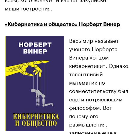
машиностроения.
«Кибернетика и общество» Норберт Винер
Весь мир называет
ученого Норберта
Винера «отцом
кибернетики». Однако
талантливый
математик по
совместительству был
еще и потрясающим
философом. Вот
почему его
размышления,
записанные еще в