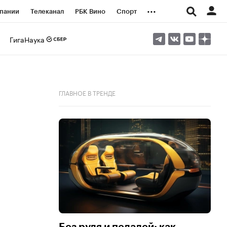
...
пании
Телеканал
РБК Вино
Спорт
ые проекты
Город
Стиль
Крипто
ГигаНаука
Спецпроекты СПб
логии и медиа
Финансы
ГЛАВНОЕ В ТРЕНДЕ