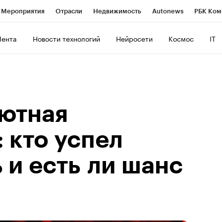
Мероприятия
Отрасли
Недвижимость
Autonews
РБК Ком
ние
РБК Курсы
РБК Life
Тренды
Визионеры
Национальн
Лента
Новости технологий
Нейросети
Космос
IT
б
Исследования
Кредитные рейтинги
Франшизы
Газета
роверка контрагентов
Политика
Экономика
Бизнес
Техно
ютная
 кто успел
 и есть ли шанс