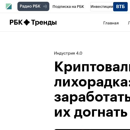
Подписка на РБК
Инвестиции
Школа управления РБК
РБК Образова
РБК
Тренды
Главная
РБК Бизнес-среда
Дискуссионный клу
Конференции СПб
Спецпроекты
П
Индустрия 4.0
Рынок наличной валюты
Криптовал
лихорадка:
заработать
их догнать