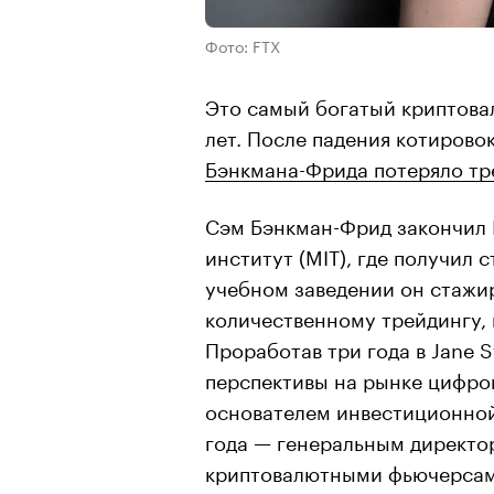
Фото: FTX
Это самый богатый криптова
лет. После падения котирово
Бэнкмана-Фрида потеряло тр
Сэм Бэнкман-Фрид закончил 
институт (MIT), где получил 
учебном заведении он стажир
количественному трейдингу, 
Проработав три года в Jane St
перспективы на рынке цифров
основателем инвестиционной
года — генеральным директо
криптовалютными фьючерсам