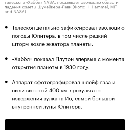
телескопа «Хаббл» NASA, показывает эволюцию области
падения кометы Шумейкера-Леви
(Фото: H. Hammel, MIT
and NASA)
Телескоп детально зафиксировал эволюцию
погоды Юпитера, в том числе редкий
шторм возле экватора планеты.
«Хаббл» показал Плутон впервые с момента
открытия планеты в 1930 году.
Аппарат
сфотографировал
шлейф газа и
пыли высотой 400 км в результате
извержения вулкана Ио, самой большой
внутренней луны Юпитера.