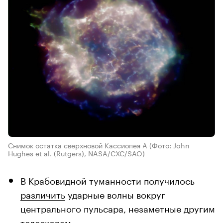
Снимок остатка сверхновой Кассиопея A
(Фото: John
Hughes et al. (Rutgers), NASA/CXC/SAO)
В Крабовидной туманности получилось
различить
ударные волны вокруг
центрального пульсара, незаметные другим
телескопам.