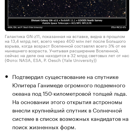
Галактика GN-z11, показанная на вставке, видна в прошлом
на 13,4 млрд лет, всего через 400 млн лет после Большого
взрыва, когда возраст Вселенной составлял всего 3% от ее
нынешнего возраста. Учитывая расширение Вселенной,
сейчас на деле она находится в 32 млрд световых лет от нас
(Фото: NASA, ESA, P. Oesch (Yale University))
Подтвердил существование на спутнике
Юпитера Ганимеде огромного подземного
океана под 150-километровой толщей льда.
На основании этого открытия астрономы
внесли крупнейший спутник в Солнечной
системе в список возможных кандидатов на
поиск жизненных форм.