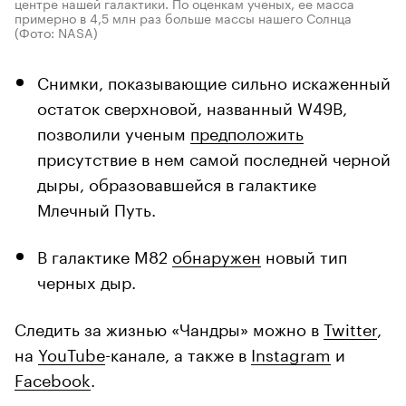
центре нашей галактики. По оценкам ученых, ее масса
примерно в 4,5 млн раз больше массы нашего Солнца
(Фото: NASA)
Снимки, показывающие сильно искаженный
остаток сверхновой, названный W49B,
позволили ученым
предположить
присутствие в нем самой последней черной
дыры, образовавшейся в галактике
Млечный Путь.
В галактике M82
обнаружен
новый тип
черных дыр.
Следить за жизнью «Чандры» можно в
Twitter
,
на
YouTube
-канале, а также в
Instagram
и
Facebook
.