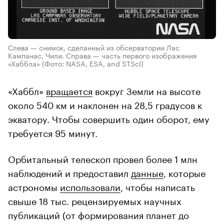
Слева — снимок, сделанный из обсерватории Лас
Кампанас, Чили. Справа — часть первого изображения
«Хаббла»
(Фото: NASA, ESA, and STScI)
«Хаббл»
вращается
вокруг Земли на высоте
около 540 км и наклонен на 28,5 градусов к
экватору. Чтобы совершить один оборот, ему
требуется 95 минут.
Орбитальный телескоп провел более 1 млн
наблюдений и предоставил
данные
, которые
астрономы
использовали
, чтобы написать
свыше 18 тыс. рецензируемых научных
публикаций (от формирования планет до