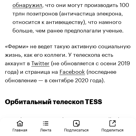
обнаружил
, что они могут производить 100
трлн позитронов (античастица элекрона,
относится к антивеществу), что намного
больше, чем ранее предполагали ученые.
«Ферми» не ведет такую активную социальную
жизнь, как его коллеги. У телескопа есть
аккаунт в
Twitter
(не обновляется с осени 2019
года) и страница на
Facebook
(последнее
обновление — в сентябре 2020 года).
Орбитальный телескоп TESS
TESS (Transiting Exoplanet Survey Satellite) —
космический телескоп, предназначенный для
Главная
Лента
Подписаться
Поделиться
открытия экзопланет транзитным методом