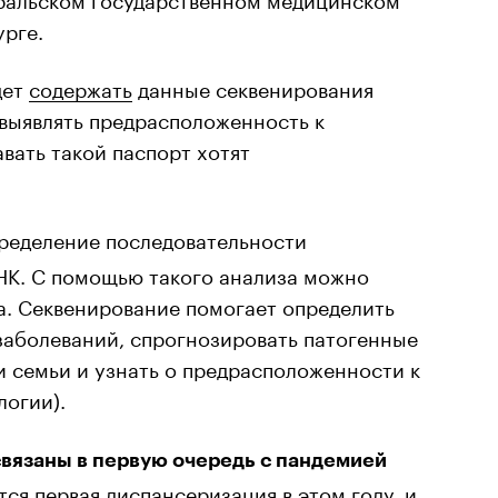
урге.
дет
содержать
данные секвенирования
 выявлять предрасположенность к
вать такой паспорт хотят
ределение последовательности
НК. С помощью такого анализа можно
а. Секвенирование помогает определить
заболеваний, спрогнозировать патогенные
 семьи и узнать о предрасположенности к
логии).
связаны в первую очередь с пандемией
тся первая диспансеризация в этом году, и