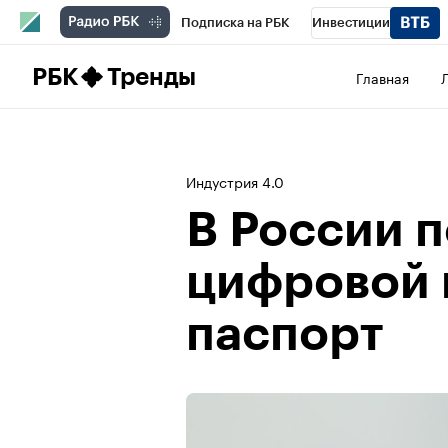
Подписка на РБК
Инвестиции
Школа управления РБК
РБК Образова
РБК
Тренды
Главная
РБК Бизнес-среда
Дискуссионный клу
Конференции СПб
Спецпроекты
П
Индустрия 4.0
Рынок наличной валюты
В России 
цифровой 
паспорт