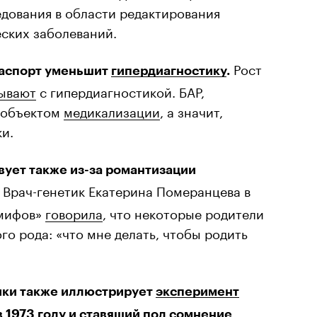
дования в области редактирования
еских заболеваний.
Рост
паспорт уменьшит
гипердиагностику
.
ывают
с гипердиагностикой. БАР,
я объектом
медикализации
, а значит,
и.
вует также из-за романтизации
. Врач-генетик Екатерина Померанцева в
 мифов»
говорила
, что некоторые родители
го рода: «что мне делать, чтобы родить
ики также иллюстрирует
эксперимент
в 1973 году и ставящий под сомнение