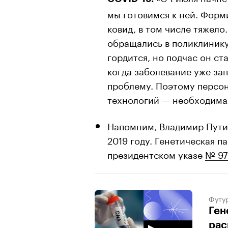
мы готовимся к ней. Форм
ковид, в том числе тяжело
обращались в поликлинику
гордится, но подчас он ст
когда заболевание уже за
проблему. Поэтому персо
технологий — необходима
Напомним, Владимир Пут
2019 году. Генетическая п
президентском указе
№ 97
Футу
Ген
рас