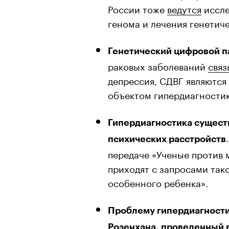
России тоже
ведутся
иссле
генома и лечения генетич
Генетический цифровой 
раковых заболеваний
связ
депрессия, СДВГ являютс
объектом гипердиагностик
Гипердиагностика сущест
психических расстройств
передаче «Ученые против
приходят с запросами тако
особенного ребенка».
Проблему гипердиагност
Розенхана
, проведенный 