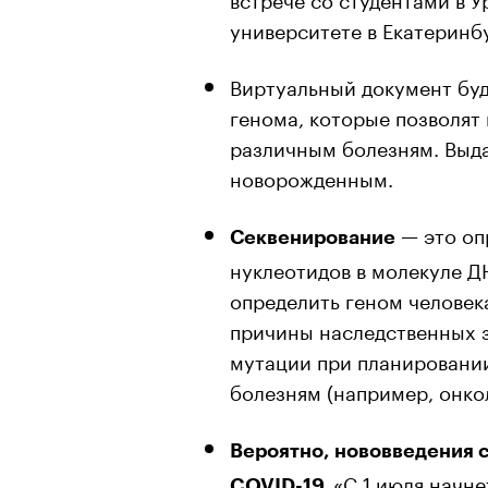
университете в Екатеринб
Виртуальный документ бу
генома, которые позволят
различным болезням. Выда
новорожденным.
— это оп
Секвенирование
нуклеотидов в молекуле Д
определить геном человек
причины наследственных 
мутации при планировании
болезням (например, онко
Вероятно, нововведения 
«С 1 июля начне
COVID-19.