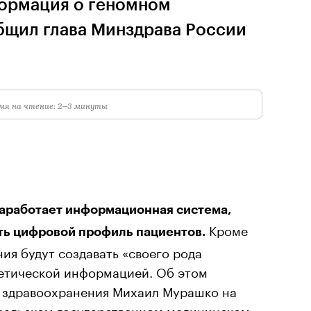
формация о геномном
бщил глава Минздрава России
мя на чтение: 2–3 минуты
 заработает информационная система,
Кроме
ть цифровой профиль пациентов.
ния будут создавать «своего рода
нетической информацией. Об этом
 здравоохранения Михаил Мурашко на
Уральском государственном медицинском