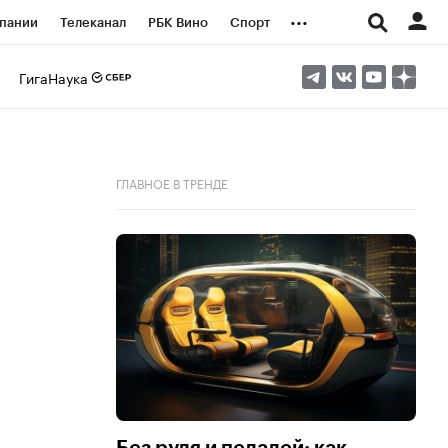
...
пании
Телеканал
РБК Вино
Спорт
ые проекты
Город
Стиль
Крипто
ГигаНаука
Спецпроекты СПб
логии и медиа
Финансы
ГЛАВНОЕ В ТРЕНДЕ