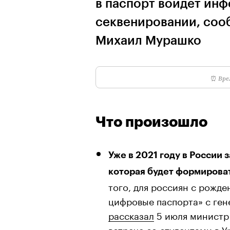
в паспорт войдет ин
секвенировании, соо
Михаил Мурашко
⏰
Вре
Что произошло
Уже в 2021 году в России
которая будет формирова
того, для россиян с рожде
цифровые паспорта» с ге
рассказал
5 июля министр
встрече со студентами в 