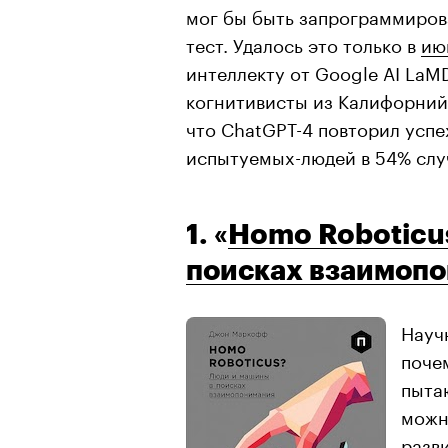
мог бы быть запрограммиров
тест. Удалось это только в
ию
интеллекту от Google AI LaMD
когнитивисты из Калифорний
что ChatGPT-4 повторил успе
испытуемых-людей в 54% слу
1. «
Homo Roboticu
поисках взаимоп
Науч
поче
пыта
можн
разв