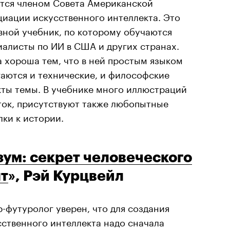
ется членом Совета Американской
циации искусственного интеллекта. Это
вной учебник, по которому обучаются
иалисты по ИИ в США и других странах.
а хороша тем, что в ней простым языком
гаются и технические, и философские
кты темы. В учебнике много иллюстраций
ток, присутствуют также любопытные
лки к истории.
зум: секрет человеческого
т
», Рэй Курцвейл
р-футуролог уверен, что для создания
сственного интеллекта надо сначала