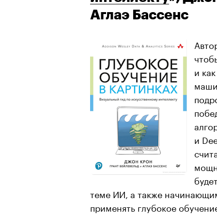
Аглаэ Бассенс
Авто
чтоб
и как
маши
подр
побе
алго
и De
счит
мощн
будет
теме ИИ, а также начинающи
применять глубокое обучение