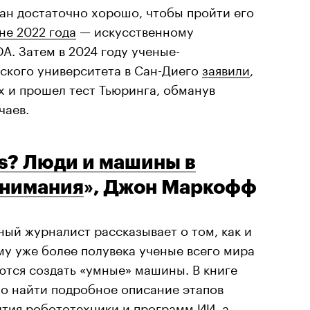
ан достаточно хорошо, чтобы пройти его
не 2022 года
— искусственному
A. Затем в 2024 году ученые-
ского университета в Сан-Диего
заявили
,
х и прошел тест Тьюринга, обманув
чаев.
s? Люди и машины в
онимания
», Джон Маркофф
ный журналист рассказывает о том, как и
му уже более полувека ученые всего мира
ются создать «умные» машины. В книге
о найти подробное описание этапов
ития робототехники и программ ИИ, а