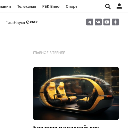
пании
Телеканал
РБК Вино
Спорт
ые проекты
Город
Стиль
Крипто
ГигаНаука
Спецпроекты СПб
Конференции СПб
ансы
Рынок наличной валюты
ГЛАВНОЕ В ТРЕНДЕ