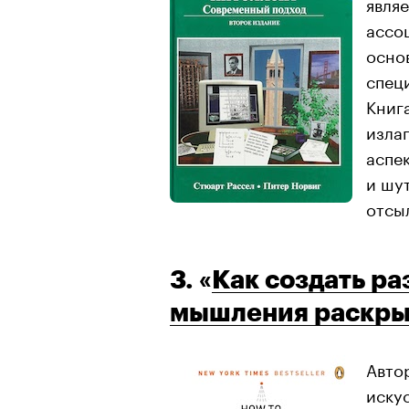
явля
ассо
осно
спец
Книг
изла
аспе
и шу
отсы
3. «
Как создать ра
мышления раскры
Авто
иску