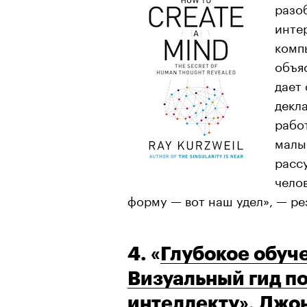
разо
инте
комп
объяс
дает
декла
работ
малы
расс
чело
форму — вот наш удел», — ре
4. «
Глубокое обуче
Визуальный гид п
интеллекту
», Джо