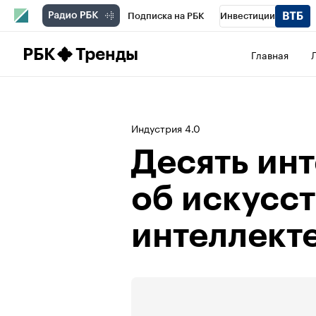
Подписка на РБК
Инвестиции
Школа управления РБК
РБК Образова
РБК
Тренды
Главная
РБК Бизнес-среда
Дискуссионный клу
Спецпроекты
Проверка контрагентов
Индустрия 4.0
Десять ин
об искусс
интеллект