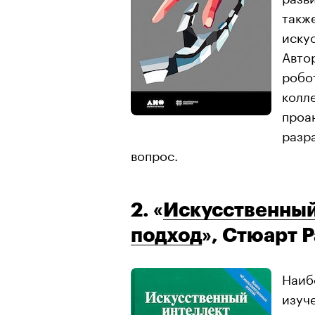
такж
иску
Авто
робо
колл
проа
разра
вопрос.
2. «
Искусственный
подход
», Стюарт 
Наиб
изуч