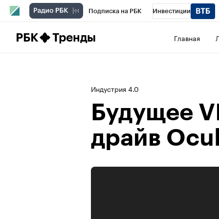
Подписка на РБК
Инвестиции
Школа управления РБК
РБК Образова
РБК
Тренды
Главная
РБК Бизнес-среда
Дискуссионный клу
Конференции СПб
Спецпроекты
П
Индустрия 4.0
Рынок наличной валюты
Будущее VR
драйв Ocul