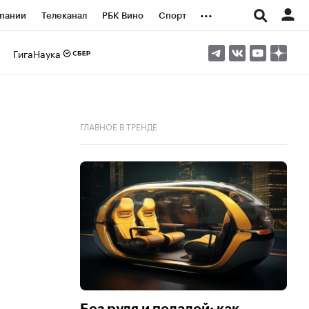
...
пании
Телеканал
РБК Вино
Спорт
ые проекты
Город
Стиль
Крипто
ГигаНаука
Спецпроекты СПб
логии и медиа
Финансы
ГЛАВНОЕ В ТРЕНДЕ