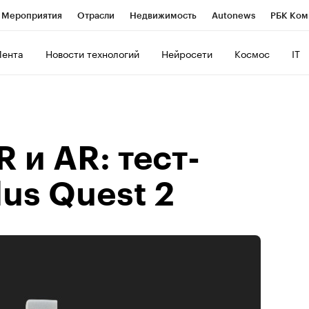
Мероприятия
Отрасли
Недвижимость
Autonews
РБК Ком
ние
РБК Курсы
РБК Life
Тренды
Визионеры
Национальн
Лента
Новости технологий
Нейросети
Космос
IT
б
Исследования
Кредитные рейтинги
Франшизы
Газета
роверка контрагентов
Политика
Экономика
Бизнес
Техно
 и AR: тест-
us Quest 2