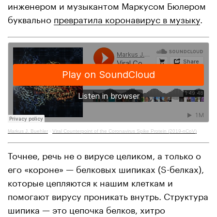
инженером и музыкантом Маркусом Бюлером
буквально
превратила коронавирус в музыку
.
Markus J. Buehler
·
Viral Counterpoint of the Coronavirus Spike Protein (2019-nCoV)
Точнее, речь не о вирусе целиком, а только о
его «короне» — белковых шипиках (S-белках),
которые цепляются к нашим клеткам и
помогают вирусу проникать внутрь. Структура
шипика — это цепочка белков, хитро