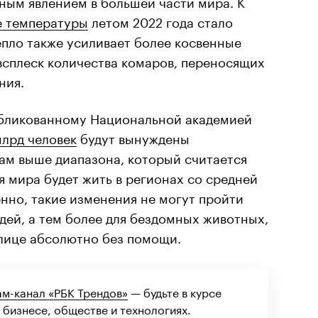
ным явлением в большей части мира. К
 температуры
летом 2022 года стало
епло также усиливает более косвенные
 всплеск количества комаров, переносящих
ния.
убликованному Национальной академией
млрд человек
будут вынуждены
ам выше диапазона, который считается
 мира будет жить в регионах со средней
енно, такие изменения не могут пройти
дей, а тем более для бездомных животных,
улице абсолютно без помощи.
ам-канал «РБК Трендов»
— будьте в курсе
 бизнесе, обществе и технологиях.