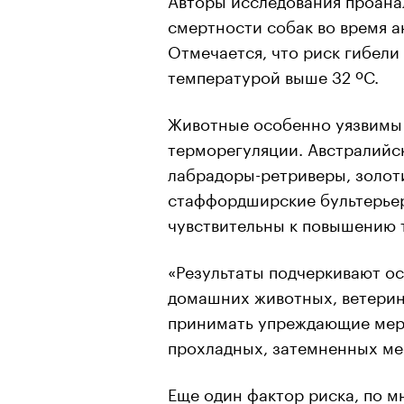
смертности собак во время а
Отмечается, что риск гибели 
температурой выше 32 ºC.
Животные особенно уязвимы 
терморегуляции. Австралийс
лабрадоры-ретриверы, золот
стаффордширские бультерьер
чувствительны к повышению 
«Результаты подчеркивают о
00:00
/
00:00
домашних животных, ветерин
принимать упреждающие меры
прохладных, затемненных мес
Еще один фактор риска, по м