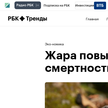
Подписка на РБК
Инвестиции
Школа управления РБК
РБК Образова
РБК
Тренды
Главная
РБК Бизнес-среда
Дискуссионный клу
Конференции СПб
Спецпроекты
П
Эко-номика
Рынок наличной валюты
Жара повы
смертност