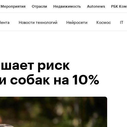
Мероприятия
Отрасли
Недвижимость
Autonews
РБК Ком
ние
РБК Курсы
РБК Life
Тренды
Визионеры
Национальн
Лента
Новости технологий
Нейросети
Космос
IT
б
Исследования
Кредитные рейтинги
Франшизы
Газета
роверка контрагентов
Политика
Экономика
Бизнес
Техно
шает риск
и собак на 10%