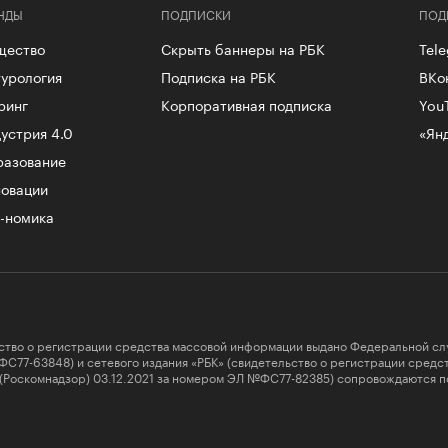
НДЫ
ПОДПИСКИ
ПОД
щество
Скрыть баннеры на РБК
Tel
урология
Подписка на РБК
ВКо
ринг
Корпоративная подписка
You
устрия 4.0
«Ян
разование
овации
-номика
ство о регистрации средства массовой информации выдано Федеральной сл
ФС77-63848) и сетевого издания «РБК» (свидетельство о регистрации сред
 (Роскомнадзор) 03.12.2021 за номером ЭЛ №ФС77-82385) сопровождаются п