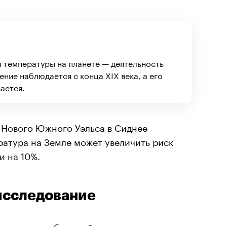
 температуры на планете — деятельность
ение наблюдается с конца XIX века, а его
ается.
 Нового Южного Уэльса в Сиднее
ература на Земле может увеличить риск
и на 10%.
исследование
лизировали большой массив данных о