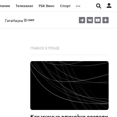
...
пании
Телеканал
РБК Вино
Спорт
ые проекты
Город
Стиль
Крипто
ГигаНаука
Спецпроекты СПб
логии и медиа
Финансы
ГЛАВНОЕ В ТРЕНДЕ