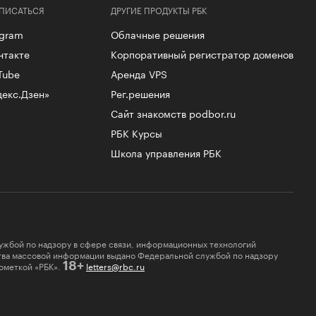
ПИСАТЬСЯ
ДРУГИЕ ПРОДУКТЫ РБК
egram
Облачные решения
нтакте
Корпоративный регистратор доменов
Tube
Аренда VPS
декс.Дзен»
Рег.решения
Сайт знакомств podbor.ru
РБК Курсы
Школа управления РБК
ужбой по надзору в сфере связи, информационных технологий
ства массовой информации выдано Федеральной службой по надзору
ометкой «РБК».
letters@rbc.ru
18+