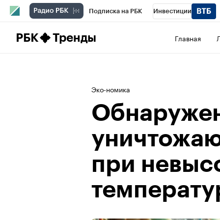
Подписка на РБК
Инвестиции
Школа управления РБК
РБК Образова
РБК
Тренды
Главная
РБК Бизнес-среда
Дискуссионный клу
Конференции СПб
Спецпроекты
П
Эко-номика
Рынок наличной валюты
Обнаружен
уничтожаю
при невыс
температу