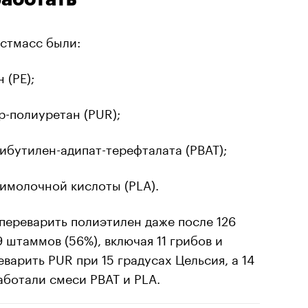
стмасс были:
 (PE);
-полиуретан (PUR);
ибутилен-адипат-терефталата (PBAT);
имолочной кислоты (PLA).
переварить полиэтилен даже после 126
 штаммов (56%), включая 11 грибов и
варить PUR при 15 градусах Цельсия, а 14
аботали смеси PBAT и PLA.