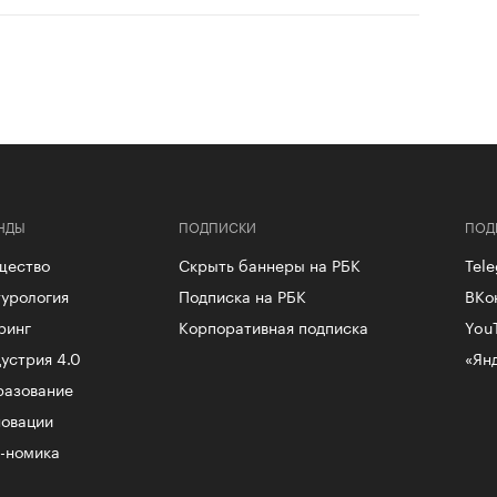
НДЫ
ПОДПИСКИ
ПОД
щество
Скрыть баннеры на РБК
Tel
урология
Подписка на РБК
ВКо
ринг
Корпоративная подписка
You
устрия 4.0
«Ян
разование
овации
-номика