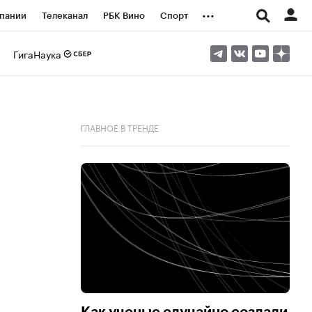
...
пании
Телеканал
РБК Вино
Спорт
ые проекты
Город
Стиль
Крипто
ГигаНаука
Спецпроекты СПб
логии и медиа
Финансы
ГЛАВНОЕ В ТРЕНДЕ