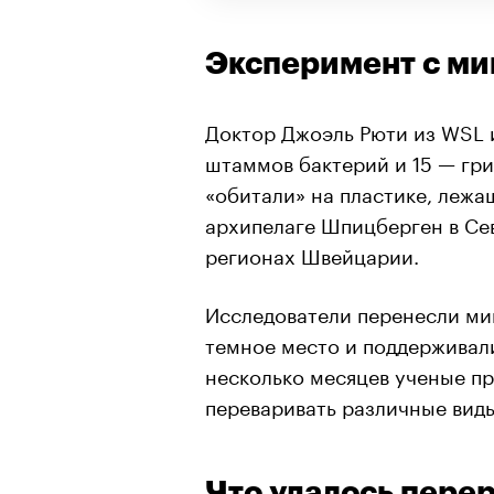
Эксперимент с м
Доктор Джоэль Рюти из WSL 
штаммов бактерий и 15 — гр
«обитали» на пластике, лежащ
архипелаге Шпицберген в Се
регионах Швейцарии.
Исследователи перенесли ми
темное место и поддерживали
несколько месяцев ученые п
переваривать различные виды
Что удалось пере