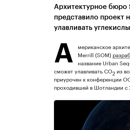
Архитектурное бюро S
представило проект 
улавливать углекислы
А
мериканское архите
Merrill (SOM)
разра
название Urban Sequ
сможет улавливать СО
из в
2
приурочен к конференции О
проходившей в Шотландии с 21