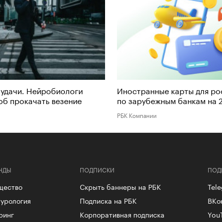
удачи. Нейробиологи
Иностранные карты для рос
об прокачать везение
по зарубежным банкам на 
РБК Компании
НДЫ
ПОДПИСКИ
ПОД
щество
Скрыть баннеры на РБК
Tel
урология
Подписка на РБК
ВКо
ринг
Корпоративная подписка
You