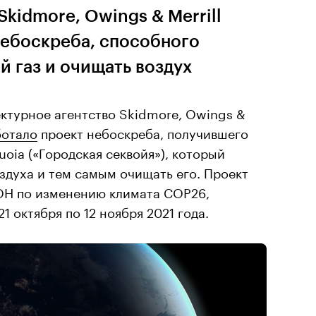
kidmore, Owings & Merrill
небоскреба, способного
й газ и очищать воздух
ктурное агентство Skidmore, Owings &
ботало
проект небоскреба, получившего
oia («Городская секвойя»), который
оздуха и тем самым очищать его. Проект
ОН по изменению климата COP26,
 октября по 12 ноября 2021 года.