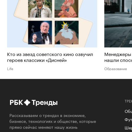
Кто из звезд советского кино озвучил
Менеджеры 
героев классики «Дисней»
нашли спос
Life
Образование
ТРЕ
РБК
Тренды
Об
Рассказываем о трендах в экономике,
Фут
бизнесе, технологиях и обществе, которые
прямо сейчас меняют нашу жизнь
Ше