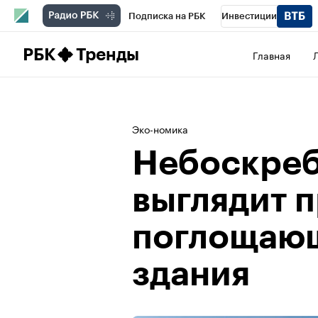
Подписка на РБК
Инвестиции
Школа управления РБК
РБК Образова
РБК
Тренды
Главная
РБК Бизнес-среда
Дискуссионный клу
Конференции СПб
Спецпроекты
П
Эко-номика
Рынок наличной валюты
Небоскреб
выглядит 
поглощаю
здания