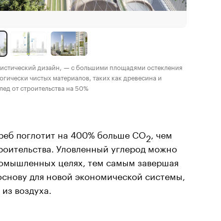
ристический дизайн, — с большими площадями остекления
огически чистых материалов, таких как древесина и
лед от строительства на 50%
креб поглотит на 400% больше СО
, чем
2
роительства. Уловленный углерод можно
ромышленных целях, тем самым завершая
основу для новой экономической системы,
из воздуха.