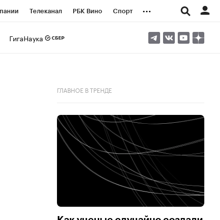
...
пании
Телеканал
РБК Вино
Спорт
ые проекты
Город
Стиль
Крипто
ГигаНаука
Спецпроекты СПб
логии и медиа
Финансы
ГЛАВНОЕ В ТРЕНДЕ