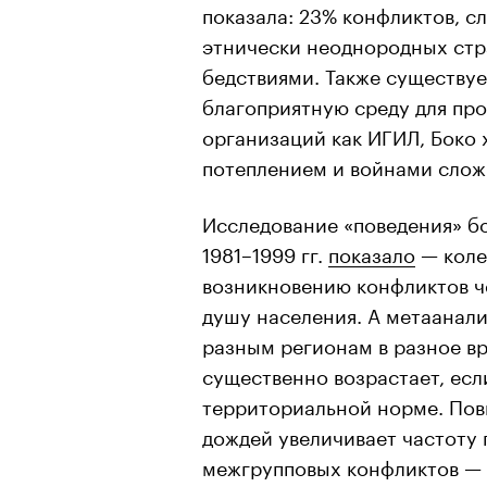
показала: 23% конфликтов, сл
этнически неоднородных стр
бедствиями. Также существу
благоприятную среду для пр
организаций как ИГИЛ, Боко 
потеплением и войнами сложн
Исследование «поведения» б
1981–1999 гг.
показало
— коле
00:00
/
00:00
возникновению конфликтов че
душу населения. А метаанали
разным регионам в разное в
существенно возрастает, есл
территориальной норме. По
дождей увеличивает частоту 
межгрупповых конфликтов — 