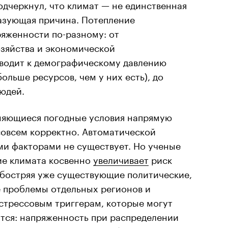
одчеркнул, что климат — не единственная
азующая причина. Потепление
ряженности по-разному: от
озяйства и экономической
иводит к демографическому давлению
ольше ресурсов, чем у них есть), до
юдей.
еняющиеся погодные условия напрямую
совсем корректно. Автоматической
ми факторами не существует. Но ученые
ие климата косвенно
увеличивает
риск
обостряя уже существующие политические,
 проблемы отдельных регионов и
 стрессовым триггерам, которые могут
ятся: напряженность при распределении