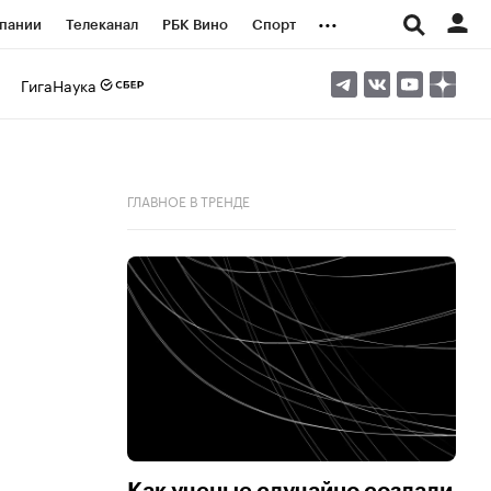
...
пании
Телеканал
РБК Вино
Спорт
ые проекты
Город
Стиль
Крипто
ГигаНаука
Спецпроекты СПб
логии и медиа
Финансы
ГЛАВНОЕ В ТРЕНДЕ