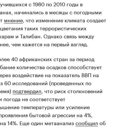
учившихся с 1980 по 2010 годы в
анах, начинались в месяцы с погодными
ет
мнение
, что изменение климата создает
оцветания таких террористических
харам и Талибан. Однако связь между
ее, чем кажется на первый взгляд.
олее 40 африканских стран за период
бание количества осадков способствует
рез воздействие на показатель ВВП на
з 60 исследований (проведенных по
ремя)
подтвердил
, что риск столкновений
и погода не соответствует
вышение температуры или усиление
проявления бытовой агрессии на 4%,
на 14%. Еще один метаанализ
сообщил
об