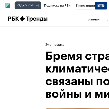
Подписка на РБК
Инвестиции
Школа управления РБК
РБК Образова
РБК
Тренды
Главная
РБК Бизнес-среда
Дискуссионный клу
Конференции СПб
Спецпроекты
П
Эко-номика
Рынок наличной валюты
Бремя стр
климатиче
связаны п
войны и м