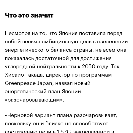
Что это значит
Несмотря на то, что Япония поставила перед
собой весьма амбициозную цель в озеленении
энергетического баланса страны, не всем она
показалась достаточной для достижения
углеродной нейтральности к 2050 году. Так,
Хисайо Такада, директор по программам
Greenpeace Japan, назвал новый
энергетический план Японии
00:00
/
00:00
«разочаровывающим».
«Черновой вариант плана разочаровывает,
поскольку он и близко не способствует
достижению цели в 1,5 °C, закрепленной в