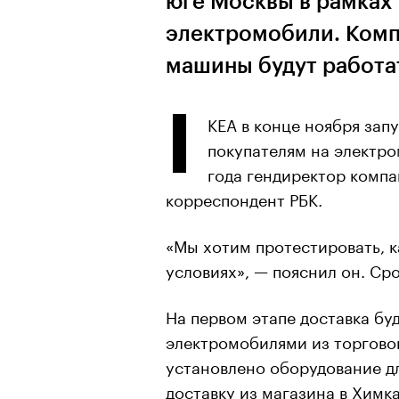
юге Москвы в рамках 
электромобили. Компа
машины будут работа
I
KEA в конце ноября зап
покупателям на электро
года гендиректор компа
корреспондент РБК.
«Мы хотим протестировать, к
условиях», — пояснил он. Ср
На первом этапе доставка бу
электромобилями из торговог
установлено оборудование д
доставку из магазина в Химк