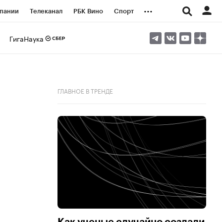
...
пании
Телеканал
РБК Вино
Спорт
ые проекты
Город
Стиль
Крипто
ГигаНаука
Спецпроекты СПб
логии и медиа
Финансы
ГЛАВНОЕ В ТРЕНДЕ