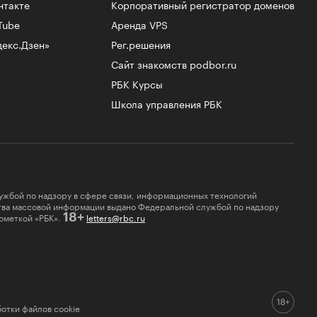
нтакте
Корпоративный регистратор доменов
Tube
Аренда VPS
декс.Дзен»
Рег.решения
Сайт знакомств podbor.ru
РБК Курсы
Школа управления РБК
ужбой по надзору в сфере связи, информационных технологий
ства массовой информации выдано Федеральной службой по надзору
ометкой «РБК».
letters@rbc.ru
18+
отки файлов cookie