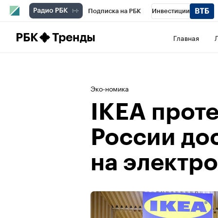
Подписка на РБК
Инвестиции
Школа управления РБК
РБК Образова
РБК
Тренды
Главная
РБК Бизнес-среда
Дискуссионный клу
Конференции СПб
Спецпроекты
П
Эко-номика
Рынок наличной валюты
IKEA проте
России до
на электр