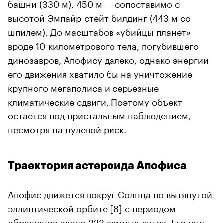
башни (330 м), 450 м — сопоставимо с
высотой Эмпайр-стейт-билдинг (443 м со
шпилем). До масштабов «убийцы планет»
вроде 10-километрового тела, погубившего
динозавров, Апофису далеко, однако энергии
его движения хватило бы на уничтожение
крупного мегаполиса и серьезные
климатические сдвиги. Поэтому объект
остается под пристальным наблюдением,
несмотря на нулевой риск.
Траектория астероида Апофиса
Апофис движется вокруг Солнца по вытянутой
эллиптической орбите [
8
] с периодом
обращения около 323 земных суток. Его путь