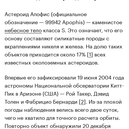
Астероид Апофис (официальное
обозначение — 99942 Apophis) — каменистое
небесное тело
класса S. Это означает, что его
основу составляют силикатные породы с
вкраплениями никеля и железа. На долю таких
объектов приходится около 17% [
1
] всех
известных околоземных астероидов.
Впервые его зафиксировали 19 июня 2004 года
астрономы Национальной обсерватории Китт-
Пик в Аризоне (США) — Рой Такер, Дэвид
Толен и Фабрицио Бернарди [
2
]. Из-за плохой
погоды наблюдения велись всего двое суток,
чего не хватило для точного расчета орбиты.
Повторно объект обнаружили 20 декабря