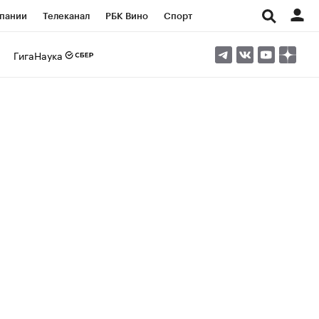
пании
Телеканал
РБК Вино
Спорт
ые проекты
Город
Стиль
Крипто
ГигаНаука
Спецпроекты СПб
Конференции СПб
ансы
Рынок наличной валюты