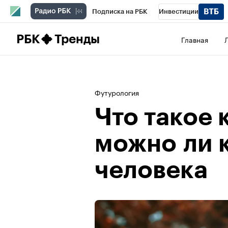
Подписка на РБК
Инвестиции
Школа управления РБК
РБК Образова
РБК
Тренды
Главная
РБК Бизнес-среда
Дискуссионный клу
Спецпроекты
Проверка контрагентов
Футурология
Что такое 
можно ли 
человека