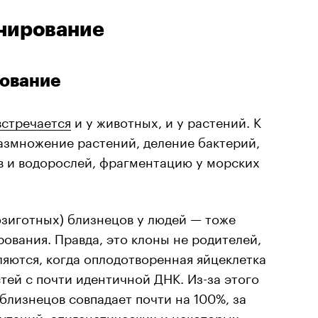
нирование
рование
встречается
и у животных, и у растений. К
азмножение растений, деление бактерий,
 и водорослей, фрагментацию у морских
зиготных) близнецов у людей — тоже
ования. Правда, это клоны не родителей,
вляются, когда оплодотворенная яйцеклетка
стей с почти идентичной ДНК. Из-за этого
лизнецов совпадает почти на 100%, за
утаций, эпигенетических и некоторых