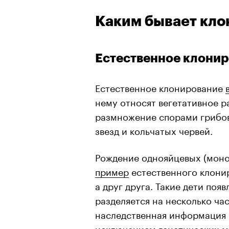
Каким бывает кло
Естественное клони
Естественное клонирование
нему относят вегетативное р
размножение спорами грибов
звезд и кольчатых червей.
Рождение однояйцевых (моно
пример
естественного клонир
а друг друга. Такие дети поя
разделяется на несколько ча
наследственная информация б
исключением генетических м