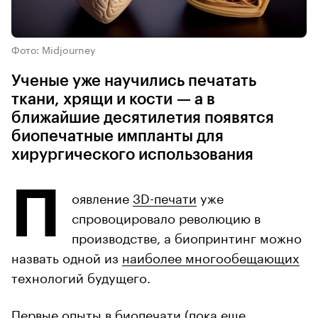
Фото: Midjourney
Ученые уже научились печатать
ткани, хрящи и кости — а в
ближайшие десятилетия появятся
биопечатные импланты для
хирургического использования
П
оявление
3D-печати
уже
спровоцировало революцию в
производстве, а биопринтинг можно
назвать одной из
наиболее многообещающих
технологий будущего.
Первые опыты в биопечати (пока еще