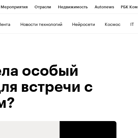
Мероприятия
Отрасли
Недвижимость
Autonews
РБК Ком
ние
РБК Курсы
РБК Life
Тренды
Визионеры
Национальн
Лента
Новости технологий
Нейросети
Космос
IT
б
Исследования
Кредитные рейтинги
Франшизы
Газета
роверка контрагентов
Политика
Экономика
Бизнес
Техно
ела особый
ля встречи с
м?