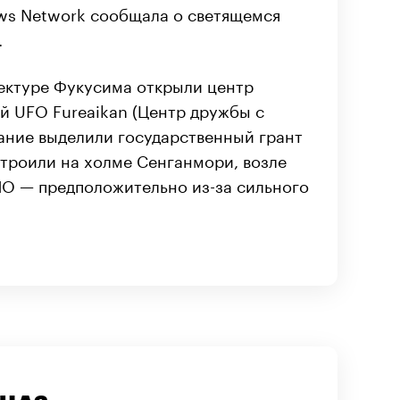
ews Network сообщала о светящемся
.
фектуре Фукусима открыли центр
й UFO Fureaikan (Центр дружбы с
ание выделили государственный грант
строили на холме Сенганмори, возле
ЛО — предположительно из-за сильного