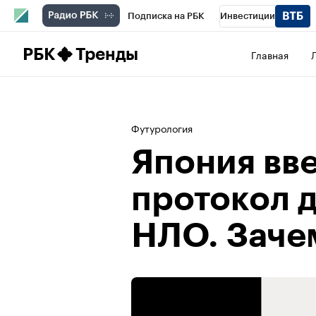
Подписка на РБК
Инвестиции
Школа управления РБК
РБК Образова
РБК
Тренды
Главная
РБК Бизнес-среда
Дискуссионный клу
Конференции СПб
Спецпроекты
П
Футурология
Рынок наличной валюты
Япония вв
протокол д
НЛО. Заче