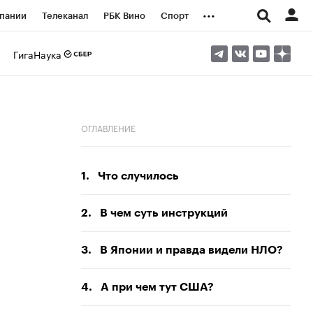
...
пании
Телеканал
РБК Вино
Спорт
ые проекты
Город
Стиль
Крипто
ГигаНаука
Спецпроекты СПб
логии и медиа
Финансы
ОГЛАВЛЕНИЕ
1.
Что случилось
2.
В чем суть инструкций
3.
В Японии и правда видели НЛО?
4.
А при чем тут США?