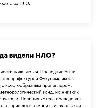
 охота за НЛО.
вда видели НЛО?
чески появляются. Последние были
бе над префектурой Фукусима
якобы
р
с крестообразным пропеллером.
 метеорологический зонд, но никаких
запускали. Полиция хотела обследовать
полет пришлось отменить из-за плохой